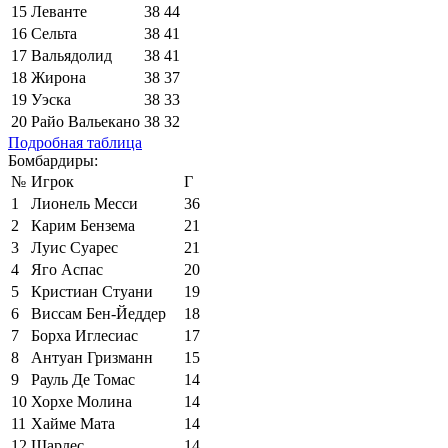
15
Леванте
38
44
16
Сельта
38
41
17
Вальядолид
38
41
18
Жирона
38
37
19
Уэска
38
33
20
Райо Вальекано
38
32
Подробная таблица
Бомбардиры:
№
Игрок
Г
1
Лионель Месси
36
2
Карим Бензема
21
3
Луис Суарес
21
4
Яго Аспас
20
5
Кристиан Стуани
19
6
Виссам Бен-Йеддер
18
7
Борха Иглесиас
17
8
Антуан Гризманн
15
9
Рауль Де Томас
14
10
Хорхе Молина
14
11
Хайме Мата
14
12
Шарлес
14