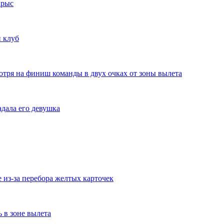
крыс
 клуб
отря на финиш команды в двух очках от зоны вылета
дала его девушка
из-за перебора желтых карточек
ь в зоне вылета