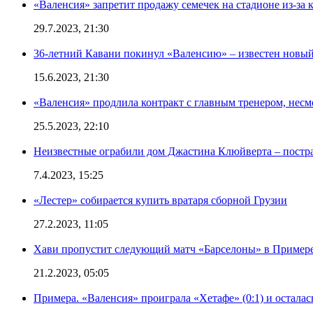
«Валенсия» запретит продажу семечек на стадионе из-за 
29.7.2023, 21:30
36-летний Кавани покинул «Валенсию» – известен новый
15.6.2023, 21:30
«Валенсия» продлила контракт с главным тренером, несм
25.5.2023, 22:10
Неизвестные ограбили дом Джастина Клюйверта – постра
7.4.2023, 15:25
«Лестер» собирается купить вратаря сборной Грузии
27.2.2023, 11:05
Хави пропустит следующий матч «Барселоны» в Примере 
21.2.2023, 05:05
Примера. «Валенсия» проиграла «Хетафе» (0:1) и осталас