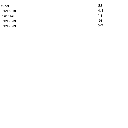
эска
0:0
аленсия
4:1
евилья
1:0
аленсия
3:0
аленсия
2:3