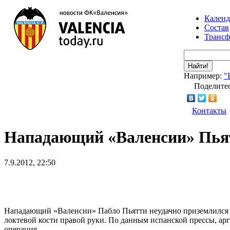
Календ
Состав
Транс
Найти!
Например:
"
Поделитес
Контакты
Нападающий «Валенсии» Пьятт
7.9.2012, 22:50
Нападающий «Валенсии» Пабло Пьятти неудачно приземлился н
локтевой кости правой руки. По данным испанской прессы, ар
операция.