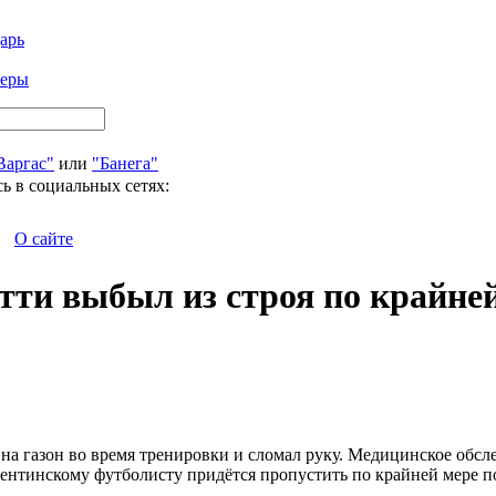
арь
феры
Варгас"
или
"Банега"
ь в социальных сетях:
О сайте
и выбыл из строя по крайней
а газон во время тренировки и сломал руку. Медицинское обсле
гентинскому футболисту придётся пропустить по крайней мере п