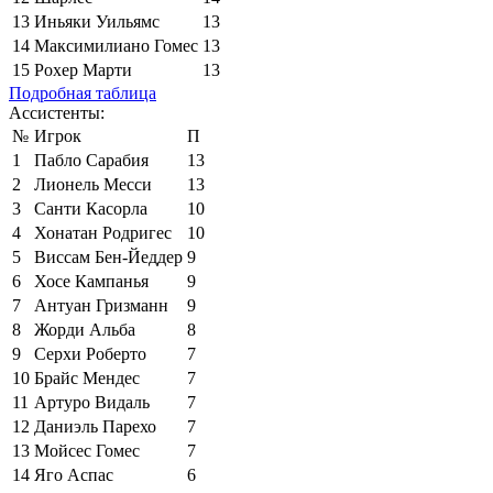
13
Иньяки Уильямс
13
14
Максимилиано Гомес
13
15
Рохер Марти
13
Подробная таблица
Ассистенты:
№
Игрок
П
1
Пабло Сарабия
13
2
Лионель Месси
13
3
Санти Касорла
10
4
Хонатан Родригес
10
5
Виссам Бен-Йеддер
9
6
Хосе Кампанья
9
7
Антуан Гризманн
9
8
Жорди Альба
8
9
Серхи Роберто
7
10
Брайс Мендес
7
11
Артуро Видаль
7
12
Даниэль Парехо
7
13
Мойсес Гомес
7
14
Яго Аспас
6