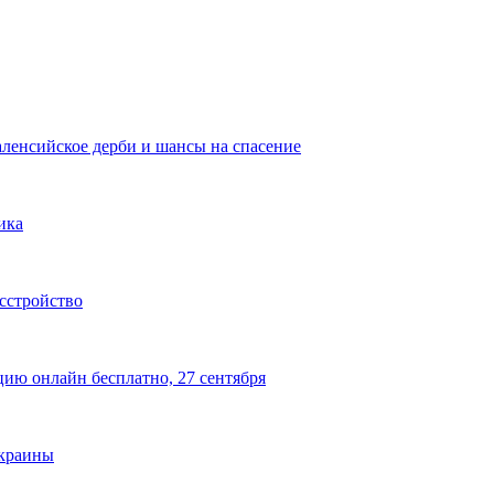
аленсийское дерби и шансы на спасение
ика
сстройство
цию онлайн бесплатно, 27 сентября
Украины