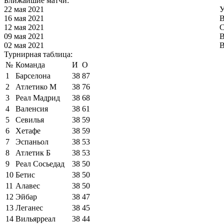
Ближайшие матчи:
22 мая 2021
У
16 мая 2021
В
12 мая 2021
С
09 мая 2021
В
02 мая 2021
В
Турнирная таблица:
№
Команда
И
О
1
Барселона
38
87
2
Атлетико М
38
76
3
Реал Мадрид
38
68
4
Валенсия
38
61
5
Севилья
38
59
6
Хетафе
38
59
7
Эспаньол
38
53
8
Атлетик Б
38
53
9
Реал Сосьедад
38
50
10
Бетис
38
50
11
Алавес
38
50
12
Эйбар
38
47
13
Леганес
38
45
14
Вильярреал
38
44