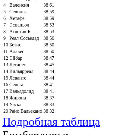
4
Валенсия
38
61
5
Севилья
38
59
6
Хетафе
38
59
7
Эспаньол
38
53
8
Атлетик Б
38
53
9
Реал Сосьедад
38
50
10
Бетис
38
50
11
Алавес
38
50
12
Эйбар
38
47
13
Леганес
38
45
14
Вильярреал
38
44
15
Леванте
38
44
16
Сельта
38
41
17
Вальядолид
38
41
18
Жирона
38
37
19
Уэска
38
33
20
Райо Вальекано
38
32
Подробная таблица