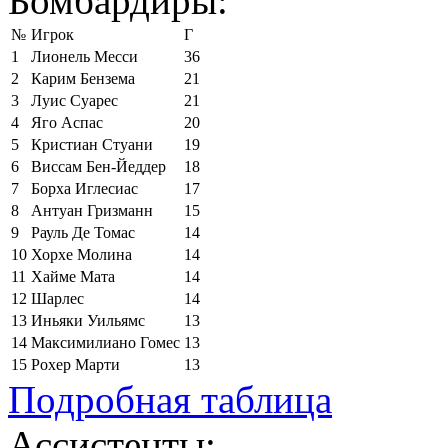
Бомбардиры:
№
Игрок
Г
1
Лионель Месси
36
2
Карим Бензема
21
3
Луис Суарес
21
4
Яго Аспас
20
5
Кристиан Стуани
19
6
Виссам Бен-Йеддер
18
7
Борха Иглесиас
17
8
Антуан Гризманн
15
9
Рауль Де Томас
14
10
Хорхе Молина
14
11
Хайме Мата
14
12
Шарлес
14
13
Иньяки Уильямс
13
14
Максимилиано Гомес
13
15
Рохер Марти
13
Подробная таблица
Ассистенты: