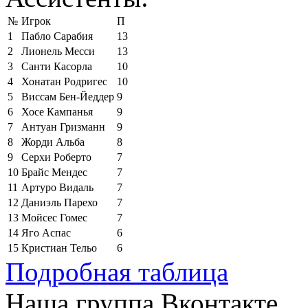
№
Игрок
П
1
Пабло Сарабия
13
2
Лионель Месси
13
3
Санти Касорла
10
4
Хонатан Родригес
10
5
Виссам Бен-Йеддер
9
6
Хосе Кампанья
9
7
Антуан Гризманн
9
8
Жорди Альба
8
9
Серхи Роберто
7
10
Брайс Мендес
7
11
Артуро Видаль
7
12
Даниэль Парехо
7
13
Мойсес Гомес
7
14
Яго Аспас
6
15
Кристиан Тельо
6
Подробная таблица
Наша группа Вконтакте