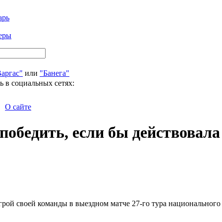
арь
еры
Варгас"
или
"Банега"
ь в социальных сетях:
О сайте
победить, если бы действовала
рой своей команды в выездном матче 27-го тура национального 