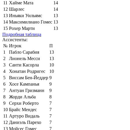
11
Хайме Мата
14
12
Шарлес
14
13
Иньяки Уильямс
13
14
Максимилиано Гомес
13
15
Рохер Марти
13
Подробная таблица
Ассистенты:
№
Игрок
П
1
Пабло Сарабия
13
2
Лионель Месси
13
3
Санти Касорла
10
4
Хонатан Родригес
10
5
Виссам Бен-Йеддер
9
6
Хосе Кампанья
9
7
Антуан Гризманн
9
8
Жорди Альба
8
9
Серхи Роберто
7
10
Брайс Мендес
7
11
Артуро Видаль
7
12
Даниэль Парехо
7
13
Мойсес Гомес
7