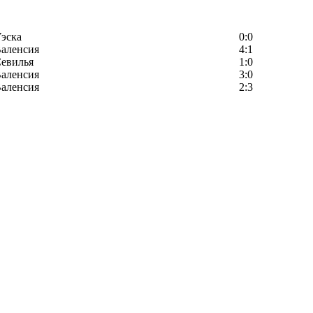
эска
0:0
аленсия
4:1
евилья
1:0
аленсия
3:0
аленсия
2:3