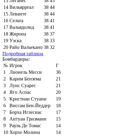
13
Леганес
38
45
14
Вильярреал
38
44
15
Леванте
38
44
16
Сельта
38
41
17
Вальядолид
38
41
18
Жирона
38
37
19
Уэска
38
33
20
Райо Вальекано
38
32
Подробная таблица
Бомбардиры:
№
Игрок
Г
1
Лионель Месси
36
2
Карим Бензема
21
3
Луис Суарес
21
4
Яго Аспас
20
5
Кристиан Стуани
19
6
Виссам Бен-Йеддер
18
7
Борха Иглесиас
17
8
Антуан Гризманн
15
9
Рауль Де Томас
14
10
Хорхе Молина
14