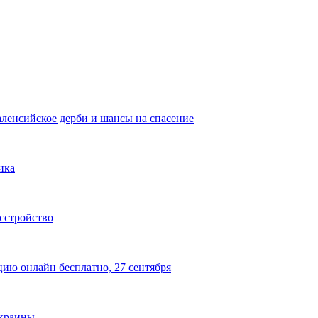
аленсийское дерби и шансы на спасение
ика
сстройство
цию онлайн бесплатно, 27 сентября
Украины