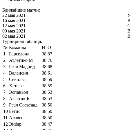
Ближайшие матчи:
22 мая 2021
У
16 мая 2021
В
12 мая 2021
С
09 мая 2021
В
02 мая 2021
В
Турнирная таблица:
№
Команда
И
О
1
Барселона
38
87
2
Атлетико М
38
76
3
Реал Мадрид
38
68
4
Валенсия
38
61
5
Севилья
38
59
6
Хетафе
38
59
7
Эспаньол
38
53
8
Атлетик Б
38
53
9
Реал Сосьедад
38
50
10
Бетис
38
50
11
Алавес
38
50
12
Эйбар
38
47