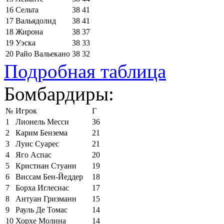
16
Сельта
38
41
17
Вальядолид
38
41
18
Жирона
38
37
19
Уэска
38
33
20
Райо Вальекано
38
32
Подробная таблица
Бомбардиры:
№
Игрок
Г
1
Лионель Месси
36
2
Карим Бензема
21
3
Луис Суарес
21
4
Яго Аспас
20
5
Кристиан Стуани
19
6
Виссам Бен-Йеддер
18
7
Борха Иглесиас
17
8
Антуан Гризманн
15
9
Рауль Де Томас
14
10
Хорхе Молина
14