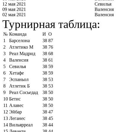
12 мая 2021
Севилья
09 мая 2021
Валенсия
02 мая 2021
Валенсия
Турнирная таблица:
№
Команда
И
О
1
Барселона
38
87
2
Атлетико М
38
76
3
Реал Мадрид
38
68
4
Валенсия
38
61
5
Севилья
38
59
6
Хетафе
38
59
7
Эспаньол
38
53
8
Атлетик Б
38
53
9
Реал Сосьедад
38
50
10
Бетис
38
50
11
Алавес
38
50
12
Эйбар
38
47
13
Леганес
38
45
14
Вильярреал
38
44
15
Леванте
38
44