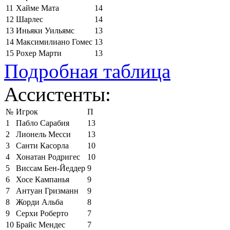
11
Хайме Мата
14
12
Шарлес
14
13
Иньяки Уильямс
13
14
Максимилиано Гомес
13
15
Рохер Марти
13
Подробная таблица
Ассистенты:
№
Игрок
П
1
Пабло Сарабия
13
2
Лионель Месси
13
3
Санти Касорла
10
4
Хонатан Родригес
10
5
Виссам Бен-Йеддер
9
6
Хосе Кампанья
9
7
Антуан Гризманн
9
8
Жорди Альба
8
9
Серхи Роберто
7
10
Брайс Мендес
7