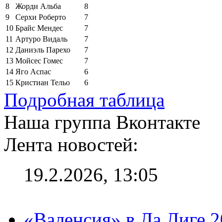
8
Жорди Альба
8
9
Серхи Роберто
7
10
Брайс Мендес
7
11
Артуро Видаль
7
12
Даниэль Парехо
7
13
Мойсес Гомес
7
14
Яго Аспас
6
15
Кристиан Тельо
6
Подробная таблица
Наша группа Вконтакте
Лента новостей:
19.2.2026, 13:05
«Валенсия» в Ла Лиге 2