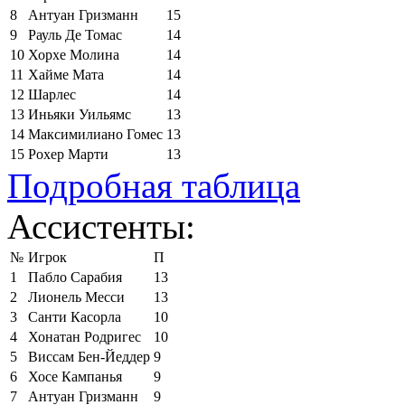
8
Антуан Гризманн
15
9
Рауль Де Томас
14
10
Хорхе Молина
14
11
Хайме Мата
14
12
Шарлес
14
13
Иньяки Уильямс
13
14
Максимилиано Гомес
13
15
Рохер Марти
13
Подробная таблица
Ассистенты:
№
Игрок
П
1
Пабло Сарабия
13
2
Лионель Месси
13
3
Санти Касорла
10
4
Хонатан Родригес
10
5
Виссам Бен-Йеддер
9
6
Хосе Кампанья
9
7
Антуан Гризманн
9