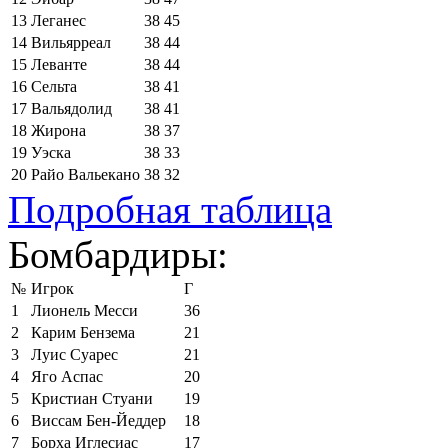
13
Леганес
38
45
14
Вильярреал
38
44
15
Леванте
38
44
16
Сельта
38
41
17
Вальядолид
38
41
18
Жирона
38
37
19
Уэска
38
33
20
Райо Вальекано
38
32
Подробная таблица
Бомбардиры:
№
Игрок
Г
1
Лионель Месси
36
2
Карим Бензема
21
3
Луис Суарес
21
4
Яго Аспас
20
5
Кристиан Стуани
19
6
Виссам Бен-Йеддер
18
7
Борха Иглесиас
17