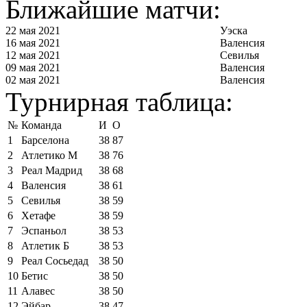
Ближайшие матчи:
22 мая 2021
Уэска
16 мая 2021
Валенсия
12 мая 2021
Севилья
09 мая 2021
Валенсия
02 мая 2021
Валенсия
Турнирная таблица:
№
Команда
И
О
1
Барселона
38
87
2
Атлетико М
38
76
3
Реал Мадрид
38
68
4
Валенсия
38
61
5
Севилья
38
59
6
Хетафе
38
59
7
Эспаньол
38
53
8
Атлетик Б
38
53
9
Реал Сосьедад
38
50
10
Бетис
38
50
11
Алавес
38
50
12
Эйбар
38
47