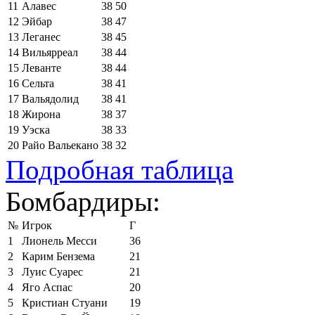
11
Алавес
38
50
12
Эйбар
38
47
13
Леганес
38
45
14
Вильярреал
38
44
15
Леванте
38
44
16
Сельта
38
41
17
Вальядолид
38
41
18
Жирона
38
37
19
Уэска
38
33
20
Райо Вальекано
38
32
Подробная таблица
Бомбардиры:
№
Игрок
Г
1
Лионель Месси
36
2
Карим Бензема
21
3
Луис Суарес
21
4
Яго Аспас
20
5
Кристиан Стуани
19