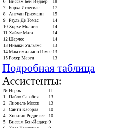
6
Виссам Бен-Йеддер
18
7
Борха Иглесиас
17
8
Антуан Гризманн
15
9
Рауль Де Томас
14
10
Хорхе Молина
14
11
Хайме Мата
14
12
Шарлес
14
13
Иньяки Уильямс
13
14
Максимилиано Гомес
13
15
Рохер Марти
13
Подробная таблица
Ассистенты:
№
Игрок
П
1
Пабло Сарабия
13
2
Лионель Месси
13
3
Санти Касорла
10
4
Хонатан Родригес
10
5
Виссам Бен-Йеддер
9