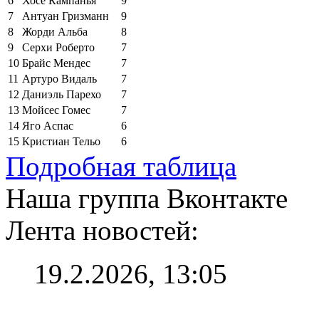
6
Хосе Кампанья
9
7
Антуан Гризманн
9
8
Жорди Альба
8
9
Серхи Роберто
7
10
Брайс Мендес
7
11
Артуро Видаль
7
12
Даниэль Парехо
7
13
Мойсес Гомес
7
14
Яго Аспас
6
15
Кристиан Тельо
6
Подробная таблица
Наша группа Вконтакте
Лента новостей:
19.2.2026, 13:05