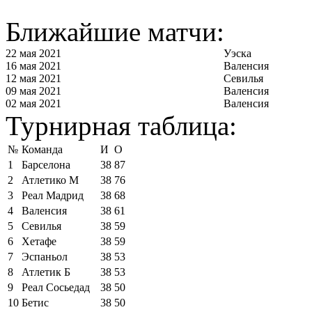
Ближайшие матчи:
22 мая 2021
Уэска
16 мая 2021
Валенсия
12 мая 2021
Севилья
09 мая 2021
Валенсия
02 мая 2021
Валенсия
Турнирная таблица:
№
Команда
И
О
1
Барселона
38
87
2
Атлетико М
38
76
3
Реал Мадрид
38
68
4
Валенсия
38
61
5
Севилья
38
59
6
Хетафе
38
59
7
Эспаньол
38
53
8
Атлетик Б
38
53
9
Реал Сосьедад
38
50
10
Бетис
38
50