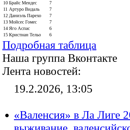
10
Брайс Мендес
7
11
Артуро Видаль
7
12
Даниэль Парехо
7
13
Мойсес Гомес
7
14
Яго Аспас
6
15
Кристиан Тельо
6
Подробная таблица
Наша группа Вконтакте
Лента новостей:
19.2.2026, 13:05
«Валенсия» в Ла Лиге 2
выживание, валенсийск