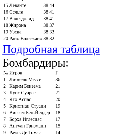
15
Леванте
38
44
16
Сельта
38
41
17
Вальядолид
38
41
18
Жирона
38
37
19
Уэска
38
33
20
Райо Вальекано
38
32
Подробная таблица
Бомбардиры:
№
Игрок
Г
1
Лионель Месси
36
2
Карим Бензема
21
3
Луис Суарес
21
4
Яго Аспас
20
5
Кристиан Стуани
19
6
Виссам Бен-Йеддер
18
7
Борха Иглесиас
17
8
Антуан Гризманн
15
9
Рауль Де Томас
14