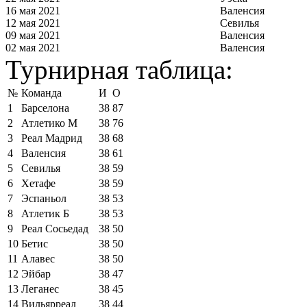
16 мая 2021
Валенсия
12 мая 2021
Севилья
09 мая 2021
Валенсия
02 мая 2021
Валенсия
Турнирная таблица:
№
Команда
И
О
1
Барселона
38
87
2
Атлетико М
38
76
3
Реал Мадрид
38
68
4
Валенсия
38
61
5
Севилья
38
59
6
Хетафе
38
59
7
Эспаньол
38
53
8
Атлетик Б
38
53
9
Реал Сосьедад
38
50
10
Бетис
38
50
11
Алавес
38
50
12
Эйбар
38
47
13
Леганес
38
45
14
Вильярреал
38
44