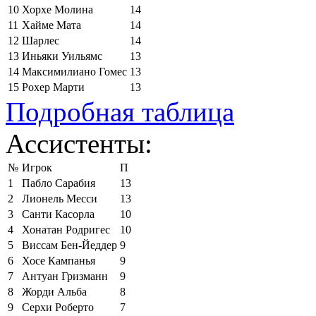
10
Хорхе Молина
14
11
Хайме Мата
14
12
Шарлес
14
13
Иньяки Уильямс
13
14
Максимилиано Гомес
13
15
Рохер Марти
13
Подробная таблица
Ассистенты:
№
Игрок
П
1
Пабло Сарабия
13
2
Лионель Месси
13
3
Санти Касорла
10
4
Хонатан Родригес
10
5
Виссам Бен-Йеддер
9
6
Хосе Кампанья
9
7
Антуан Гризманн
9
8
Жорди Альба
8
9
Серхи Роберто
7