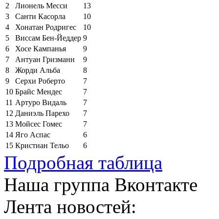
2
Лионель Месси
13
3
Санти Касорла
10
4
Хонатан Родригес
10
5
Виссам Бен-Йеддер
9
6
Хосе Кампанья
9
7
Антуан Гризманн
9
8
Жорди Альба
8
9
Серхи Роберто
7
10
Брайс Мендес
7
11
Артуро Видаль
7
12
Даниэль Парехо
7
13
Мойсес Гомес
7
14
Яго Аспас
6
15
Кристиан Тельо
6
Подробная таблица
Наша группа Вконтакте
Лента новостей: