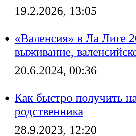
19.2.2026, 13:05
«Валенсия» в Ла Лиге 2
выживание, валенсийск
20.6.2024, 00:36
Как быстро получить на
родственника
28.9.2023, 12:20