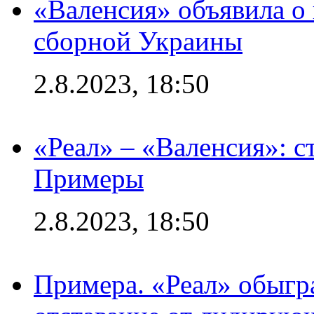
«Валенсия» объявила о
сборной Украины
2.8.2023, 18:50
«Реал» – «Валенсия»: с
Примеры
2.8.2023, 18:50
Примера. «Реал» обыгра