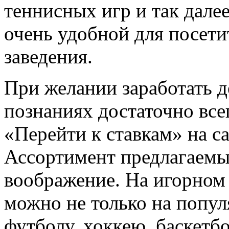
теннисных игр и так дале
очень удобной для посети
заведения.
При желании заработать д
познаниях достаточно все
«Перейти к ставкам» на с
Ассортимент предлагаемы
воображение. На игорном 
можно не только на попу
футболу, хоккею, баскетбо