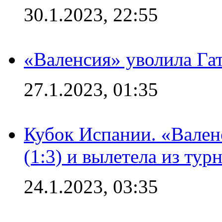
30.1.2023, 22:55
«Валенсия» уволила Га
27.1.2023, 01:35
Кубок Испании. «Вален
(1:3) и вылетела из тур
24.1.2023, 03:35