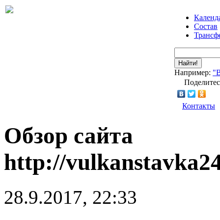
Календ
Состав
Трансф
Найти!
Например:
"
Поделитес
Контакты
Обзор сайта
http://vulkanstavka2
28.9.2017, 22:33