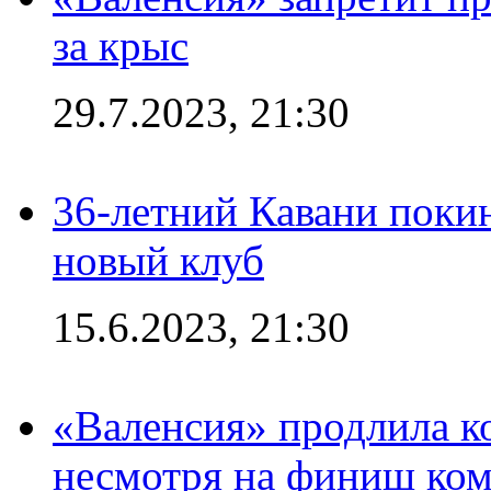
за крыс
29.7.2023, 21:30
36-летний Кавани поки
новый клуб
15.6.2023, 21:30
«Валенсия» продлила ко
несмотря на финиш ком