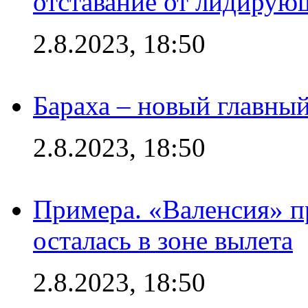
отставание от лидирую
2.8.2023, 18:50
Бараха – новый главны
2.8.2023, 18:50
Примера. «Валенсия» пр
осталась в зоне вылета
2.8.2023, 18:50