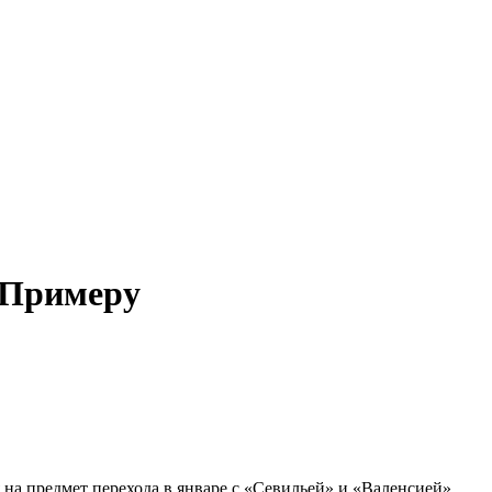
в Примеру
я на предмет перехода в январе с «Севильей» и «Валенсией».