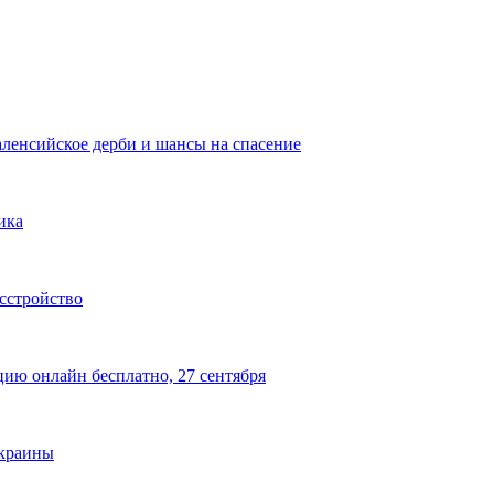
аленсийское дерби и шансы на спасение
ика
сстройство
цию онлайн бесплатно, 27 сентября
Украины