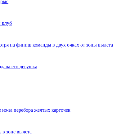
крыс
 клуб
отря на финиш команды в двух очках от зоны вылета
дала его девушка
из-за перебора желтых карточек
ь в зоне вылета