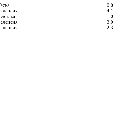
эска
0:0
аленсия
4:1
евилья
1:0
аленсия
3:0
аленсия
2:3