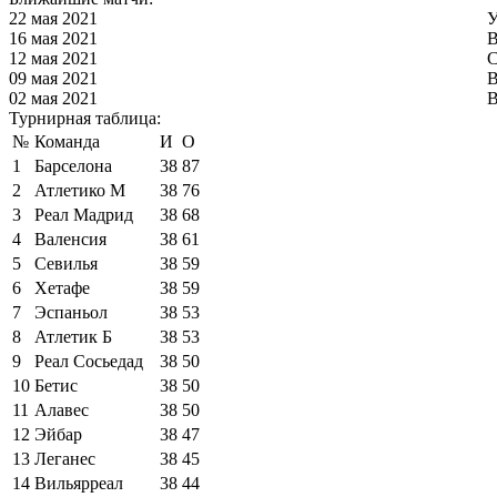
22 мая 2021
У
16 мая 2021
В
12 мая 2021
С
09 мая 2021
В
02 мая 2021
В
Турнирная таблица:
№
Команда
И
О
1
Барселона
38
87
2
Атлетико М
38
76
3
Реал Мадрид
38
68
4
Валенсия
38
61
5
Севилья
38
59
6
Хетафе
38
59
7
Эспаньол
38
53
8
Атлетик Б
38
53
9
Реал Сосьедад
38
50
10
Бетис
38
50
11
Алавес
38
50
12
Эйбар
38
47
13
Леганес
38
45
14
Вильярреал
38
44