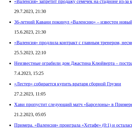
«Валенсия» запретит продажу семечек на стадионе из-за 
29.7.2023, 21:30
36-летний Кавани покинул «Валенсию» – известен новый
15.6.2023, 21:30
«Валенсия» продлила контракт с главным тренером, несм
25.5.2023, 22:10
Неизвестные ограбили дом Джастина Клюйверта – постра
7.4.2023, 15:25
«Лестер» собирается купить вратаря сборной Грузии
27.2.2023, 11:05
Хави пропустит следующий матч «Барселоны» в Примере 
21.2.2023, 05:05
Примера. «Валенсия» проиграла «Хетафе» (0:1) и осталас