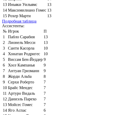
13
Иньяки Уильямс
13
14
Максимилиано Гомес
13
15
Рохер Марти
13
Подробная таблица
Ассистенты:
№
Игрок
П
1
Пабло Сарабия
13
2
Лионель Месси
13
3
Санти Касорла
10
4
Хонатан Родригес
10
5
Виссам Бен-Йеддер
9
6
Хосе Кампанья
9
7
Антуан Гризманн
9
8
Жорди Альба
8
9
Серхи Роберто
7
10
Брайс Мендес
7
11
Артуро Видаль
7
12
Даниэль Парехо
7
13
Мойсес Гомес
7
14
Яго Аспас
6