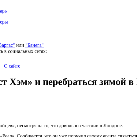
арь
феры
Варгас"
или
"Банега"
ь в социальных сетях:
О сайте
ст Хэм» и перебраться зимой 
йцев», несмотря на то, что довольно счастлив в Лондоне.
«Реал». Сообщается, что он уже поручил своему агента связатьс