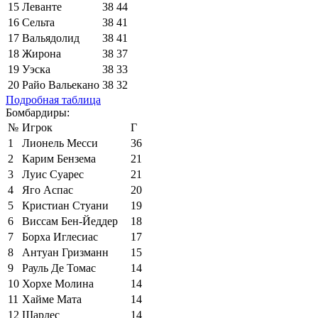
15
Леванте
38
44
16
Сельта
38
41
17
Вальядолид
38
41
18
Жирона
38
37
19
Уэска
38
33
20
Райо Вальекано
38
32
Подробная таблица
Бомбардиры:
№
Игрок
Г
1
Лионель Месси
36
2
Карим Бензема
21
3
Луис Суарес
21
4
Яго Аспас
20
5
Кристиан Стуани
19
6
Виссам Бен-Йеддер
18
7
Борха Иглесиас
17
8
Антуан Гризманн
15
9
Рауль Де Томас
14
10
Хорхе Молина
14
11
Хайме Мата
14
12
Шарлес
14