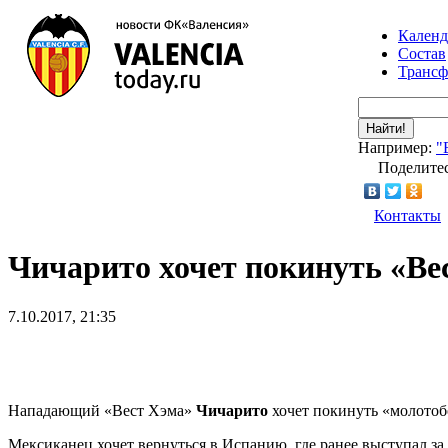
Календ
Состав
Транс
Найти!
Например:
"
Поделитес
Контакты
Чичарито хочет покинуть «Ве
7.10.2017, 21:35
Нападающий «Вест Хэма»
Чичарито
хочет покинуть «молотобо
Мексиканец хочет вернуться в Испанию, где ранее выступал за 