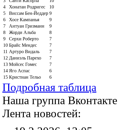
3
Санти Касорла
10
4
Хонатан Родригес
10
5
Виссам Бен-Йеддер
9
6
Хосе Кампанья
9
7
Антуан Гризманн
9
8
Жорди Альба
8
9
Серхи Роберто
7
10
Брайс Мендес
7
11
Артуро Видаль
7
12
Даниэль Парехо
7
13
Мойсес Гомес
7
14
Яго Аспас
6
15
Кристиан Тельо
6
Подробная таблица
Наша группа Вконтакте
Лента новостей: