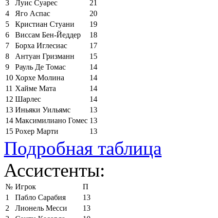
3
Луис Суарес
21
4
Яго Аспас
20
5
Кристиан Стуани
19
6
Виссам Бен-Йеддер
18
7
Борха Иглесиас
17
8
Антуан Гризманн
15
9
Рауль Де Томас
14
10
Хорхе Молина
14
11
Хайме Мата
14
12
Шарлес
14
13
Иньяки Уильямс
13
14
Максимилиано Гомес
13
15
Рохер Марти
13
Подробная таблица
Ассистенты:
№
Игрок
П
1
Пабло Сарабия
13
2
Лионель Месси
13