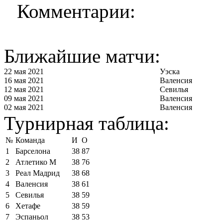
Комментарии:
Ближайшие матчи:
22 мая 2021
Уэска
16 мая 2021
Валенсия
12 мая 2021
Севилья
09 мая 2021
Валенсия
02 мая 2021
Валенсия
Турнирная таблица:
№
Команда
И
О
1
Барселона
38
87
2
Атлетико М
38
76
3
Реал Мадрид
38
68
4
Валенсия
38
61
5
Севилья
38
59
6
Хетафе
38
59
7
Эспаньол
38
53