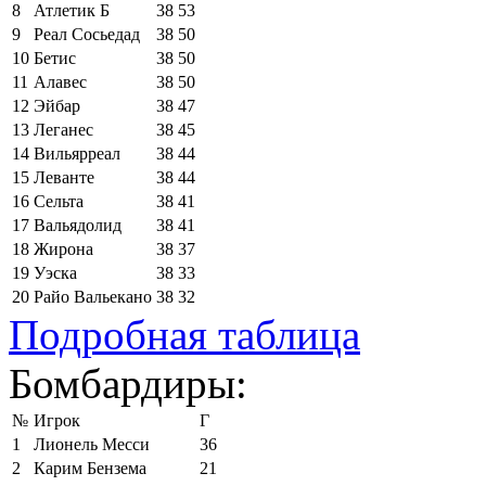
8
Атлетик Б
38
53
9
Реал Сосьедад
38
50
10
Бетис
38
50
11
Алавес
38
50
12
Эйбар
38
47
13
Леганес
38
45
14
Вильярреал
38
44
15
Леванте
38
44
16
Сельта
38
41
17
Вальядолид
38
41
18
Жирона
38
37
19
Уэска
38
33
20
Райо Вальекано
38
32
Подробная таблица
Бомбардиры:
№
Игрок
Г
1
Лионель Месси
36
2
Карим Бензема
21