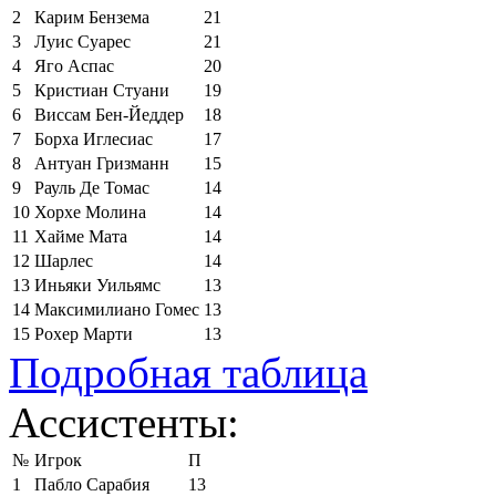
2
Карим Бензема
21
3
Луис Суарес
21
4
Яго Аспас
20
5
Кристиан Стуани
19
6
Виссам Бен-Йеддер
18
7
Борха Иглесиас
17
8
Антуан Гризманн
15
9
Рауль Де Томас
14
10
Хорхе Молина
14
11
Хайме Мата
14
12
Шарлес
14
13
Иньяки Уильямс
13
14
Максимилиано Гомес
13
15
Рохер Марти
13
Подробная таблица
Ассистенты:
№
Игрок
П
1
Пабло Сарабия
13