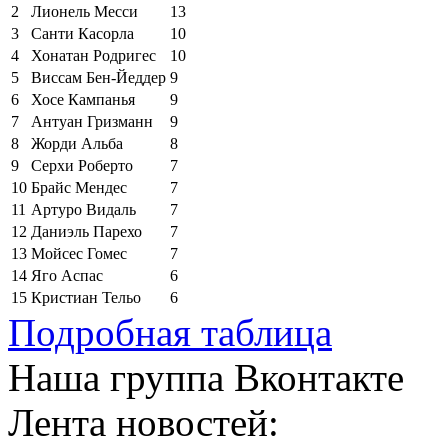
2
Лионель Месси
13
3
Санти Касорла
10
4
Хонатан Родригес
10
5
Виссам Бен-Йеддер
9
6
Хосе Кампанья
9
7
Антуан Гризманн
9
8
Жорди Альба
8
9
Серхи Роберто
7
10
Брайс Мендес
7
11
Артуро Видаль
7
12
Даниэль Парехо
7
13
Мойсес Гомес
7
14
Яго Аспас
6
15
Кристиан Тельо
6
Подробная таблица
Наша группа Вконтакте
Лента новостей: