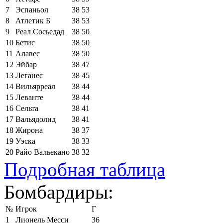
7
Эспаньол
38
53
8
Атлетик Б
38
53
9
Реал Сосьедад
38
50
10
Бетис
38
50
11
Алавес
38
50
12
Эйбар
38
47
13
Леганес
38
45
14
Вильярреал
38
44
15
Леванте
38
44
16
Сельта
38
41
17
Вальядолид
38
41
18
Жирона
38
37
19
Уэска
38
33
20
Райо Вальекано
38
32
Подробная таблица
Бомбардиры:
№
Игрок
Г
1
Лионель Месси
36