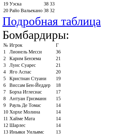
19
Уэска
38
33
20
Райо Вальекано
38
32
Подробная таблица
Бомбардиры:
№
Игрок
Г
1
Лионель Месси
36
2
Карим Бензема
21
3
Луис Суарес
21
4
Яго Аспас
20
5
Кристиан Стуани
19
6
Виссам Бен-Йеддер
18
7
Борха Иглесиас
17
8
Антуан Гризманн
15
9
Рауль Де Томас
14
10
Хорхе Молина
14
11
Хайме Мата
14
12
Шарлес
14
13
Иньяки Уильямс
13