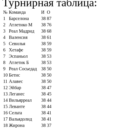
Турнирная таблица:
№
Команда
И
О
1
Барселона
38
87
2
Атлетико М
38
76
3
Реал Мадрид
38
68
4
Валенсия
38
61
5
Севилья
38
59
6
Хетафе
38
59
7
Эспаньол
38
53
8
Атлетик Б
38
53
9
Реал Сосьедад
38
50
10
Бетис
38
50
11
Алавес
38
50
12
Эйбар
38
47
13
Леганес
38
45
14
Вильярреал
38
44
15
Леванте
38
44
16
Сельта
38
41
17
Вальядолид
38
41
18
Жирона
38
37