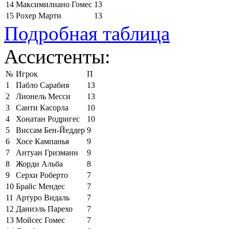
14
Максимилиано Гомес
13
15
Рохер Марти
13
Подробная таблица
Ассистенты:
№
Игрок
П
1
Пабло Сарабия
13
2
Лионель Месси
13
3
Санти Касорла
10
4
Хонатан Родригес
10
5
Виссам Бен-Йеддер
9
6
Хосе Кампанья
9
7
Антуан Гризманн
9
8
Жорди Альба
8
9
Серхи Роберто
7
10
Брайс Мендес
7
11
Артуро Видаль
7
12
Даниэль Парехо
7
13
Мойсес Гомес
7