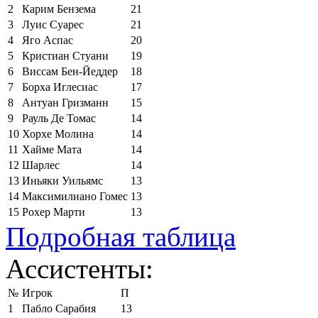
2
Карим Бензема
21
3
Луис Суарес
21
4
Яго Аспас
20
5
Кристиан Стуани
19
6
Виссам Бен-Йеддер
18
7
Борха Иглесиас
17
8
Антуан Гризманн
15
9
Рауль Де Томас
14
10
Хорхе Молина
14
11
Хайме Мата
14
12
Шарлес
14
13
Иньяки Уильямс
13
14
Максимилиано Гомес
13
15
Рохер Марти
13
Подробная таблица
Ассистенты:
№
Игрок
П
1
Пабло Сарабия
13