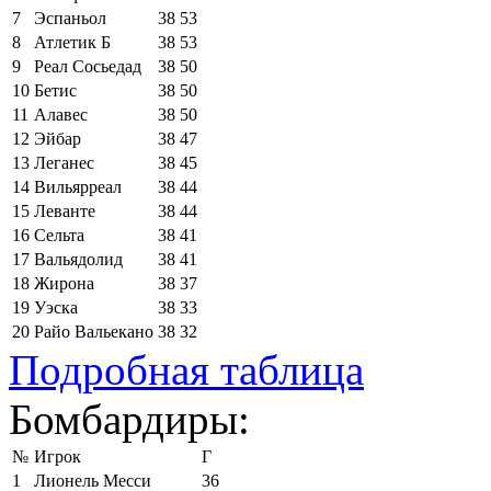
7
Эспаньол
38
53
8
Атлетик Б
38
53
9
Реал Сосьедад
38
50
10
Бетис
38
50
11
Алавес
38
50
12
Эйбар
38
47
13
Леганес
38
45
14
Вильярреал
38
44
15
Леванте
38
44
16
Сельта
38
41
17
Вальядолид
38
41
18
Жирона
38
37
19
Уэска
38
33
20
Райо Вальекано
38
32
Подробная таблица
Бомбардиры:
№
Игрок
Г
1
Лионель Месси
36