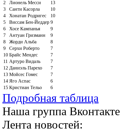
2
Лионель Месси
13
3
Санти Касорла
10
4
Хонатан Родригес
10
5
Виссам Бен-Йеддер
9
6
Хосе Кампанья
9
7
Антуан Гризманн
9
8
Жорди Альба
8
9
Серхи Роберто
7
10
Брайс Мендес
7
11
Артуро Видаль
7
12
Даниэль Парехо
7
13
Мойсес Гомес
7
14
Яго Аспас
6
15
Кристиан Тельо
6
Подробная таблица
Наша группа Вконтакте
Лента новостей: