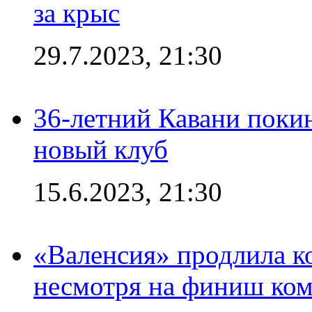
за крыс
29.7.2023, 21:30
36-летний Кавани поки
новый клуб
15.6.2023, 21:30
«Валенсия» продлила ко
несмотря на финиш ком