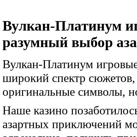
Вулкан-Платинум и
разумный выбор аза
Вулкан-Платинум игровые 
широкий спектр сюжетов, 
оригинальные символы, но
Наше казино позаботилось
азартных приключений мо