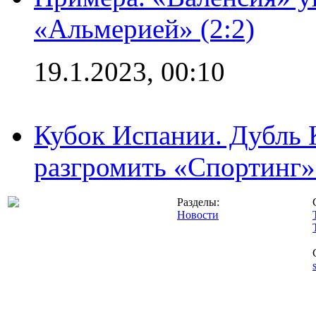
«Альмерией» (2:2)
19.1.2023, 00:10
Кубок Испании. Дубль 
разгромить «Спортинг» 
Разделы:
Новости