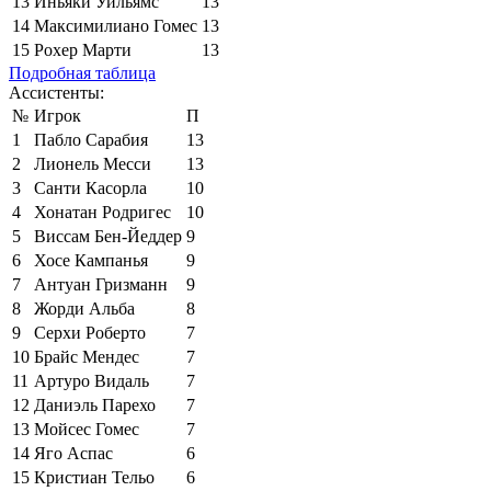
13
Иньяки Уильямс
13
14
Максимилиано Гомес
13
15
Рохер Марти
13
Подробная таблица
Ассистенты:
№
Игрок
П
1
Пабло Сарабия
13
2
Лионель Месси
13
3
Санти Касорла
10
4
Хонатан Родригес
10
5
Виссам Бен-Йеддер
9
6
Хосе Кампанья
9
7
Антуан Гризманн
9
8
Жорди Альба
8
9
Серхи Роберто
7
10
Брайс Мендес
7
11
Артуро Видаль
7
12
Даниэль Парехо
7
13
Мойсес Гомес
7
14
Яго Аспас
6
15
Кристиан Тельо
6