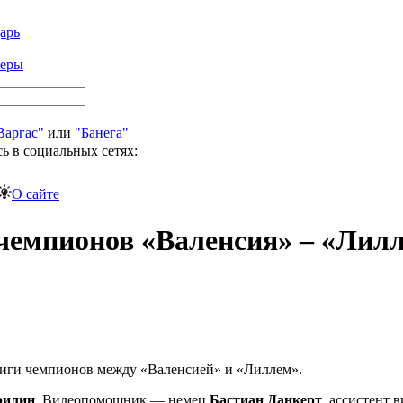
арь
феры
Варгас"
или
"Банега"
ь в социальных сетях:
О сайте
чемпионов «Валенсия» – «Лил
Лиги чемпионов между «Валенсией» и «Лиллем».
рилин
. Видеопомощник — немец
Бастиан Данкерт
, ассистент