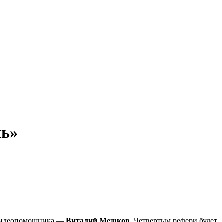
ль»
 видеопомощника —
Виталий Мешков
. Четвертым рефери будет