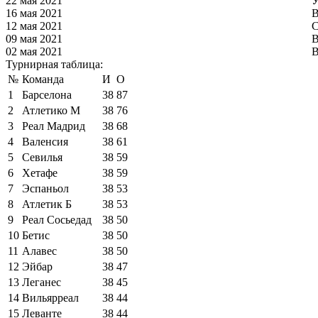
22 мая 2021
У
16 мая 2021
В
12 мая 2021
С
09 мая 2021
В
02 мая 2021
В
Турнирная таблица:
№
Команда
И
О
1
Барселона
38
87
2
Атлетико М
38
76
3
Реал Мадрид
38
68
4
Валенсия
38
61
5
Севилья
38
59
6
Хетафе
38
59
7
Эспаньол
38
53
8
Атлетик Б
38
53
9
Реал Сосьедад
38
50
10
Бетис
38
50
11
Алавес
38
50
12
Эйбар
38
47
13
Леганес
38
45
14
Вильярреал
38
44
15
Леванте
38
44