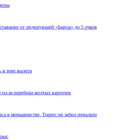
имеры
тставание от лидирующей «Барсы» до 5 очков
ь в зоне вылета
из-за перебора желтых карточек
аса в меньшинстве. Торрес не забил пенальти
крыс