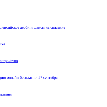
аленсийское дерби и шансы на спасение
ика
сстройство
цию онлайн бесплатно, 27 сентября
Украины