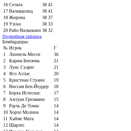
16
Сельта
38
41
17
Вальядолид
38
41
18
Жирона
38
37
19
Уэска
38
33
20
Райо Вальекано
38
32
Подробная таблица
Бомбардиры:
№
Игрок
Г
1
Лионель Месси
36
2
Карим Бензема
21
3
Луис Суарес
21
4
Яго Аспас
20
5
Кристиан Стуани
19
6
Виссам Бен-Йеддер
18
7
Борха Иглесиас
17
8
Антуан Гризманн
15
9
Рауль Де Томас
14
10
Хорхе Молина
14
11
Хайме Мата
14
12
Шарлес
14