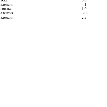
эска
0:0
аленсия
4:1
евилья
1:0
аленсия
3:0
аленсия
2:3