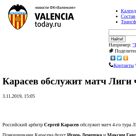
Календ
Состав
Транс
Найти!
Например:
"
Поделитес
Контакты
Карасев обслужит матч Лиги 
3.11.2019, 15:05
Российский арбитр
Сергей Карасев
обслужит матч 4-го тура 
Помощниками Карасева будут
Игорь Демешко
и
Максим Гав