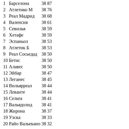
1
Барселона
38
87
2
Атлетико М
38
76
3
Реал Мадрид
38
68
4
Валенсия
38
61
5
Севилья
38
59
6
Хетафе
38
59
7
Эспаньол
38
53
8
Атлетик Б
38
53
9
Реал Сосьедад
38
50
10
Бетис
38
50
11
Алавес
38
50
12
Эйбар
38
47
13
Леганес
38
45
14
Вильярреал
38
44
15
Леванте
38
44
16
Сельта
38
41
17
Вальядолид
38
41
18
Жирона
38
37
19
Уэска
38
33
20
Райо Вальекано
38
32