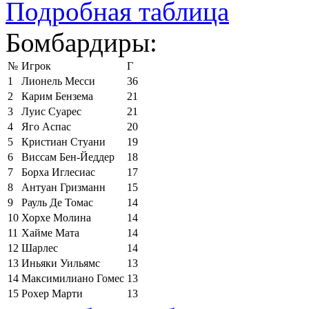
Подробная таблица
Бомбардиры:
№
Игрок
Г
1
Лионель Месси
36
2
Карим Бензема
21
3
Луис Суарес
21
4
Яго Аспас
20
5
Кристиан Стуани
19
6
Виссам Бен-Йеддер
18
7
Борха Иглесиас
17
8
Антуан Гризманн
15
9
Рауль Де Томас
14
10
Хорхе Молина
14
11
Хайме Мата
14
12
Шарлес
14
13
Иньяки Уильямс
13
14
Максимилиано Гомес
13
15
Рохер Марти
13