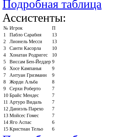
Подробная таблица
Ассистенты:
№
Игрок
П
1
Пабло Сарабия
13
2
Лионель Месси
13
3
Санти Касорла
10
4
Хонатан Родригес
10
5
Виссам Бен-Йеддер
9
6
Хосе Кампанья
9
7
Антуан Гризманн
9
8
Жорди Альба
8
9
Серхи Роберто
7
10
Брайс Мендес
7
11
Артуро Видаль
7
12
Даниэль Парехо
7
13
Мойсес Гомес
7
14
Яго Аспас
6
15
Кристиан Тельо
6