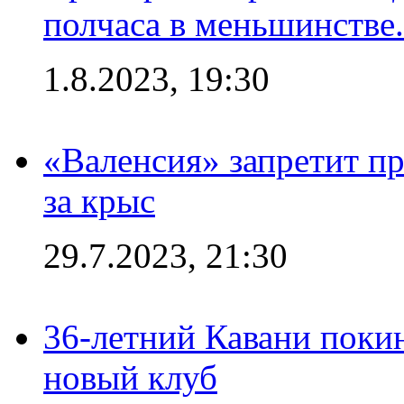
полчаса в меньшинстве.
1.8.2023, 19:30
«Валенсия» запретит пр
за крыс
29.7.2023, 21:30
36-летний Кавани поки
новый клуб