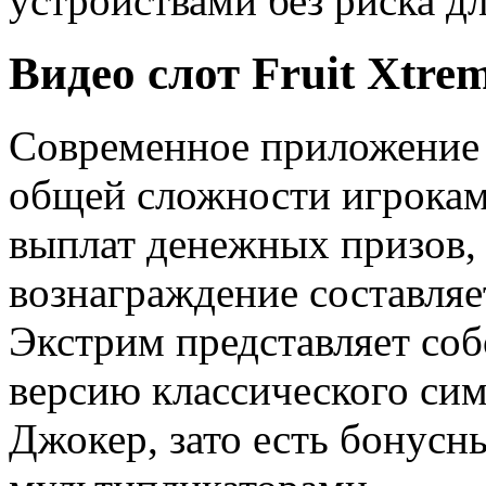
устройствами без риска д
Видео слот Fruit Xtre
Современное приложение 
общей сложности игрокам 
выплат денежных призов,
вознаграждение составляе
Экстрим представляет со
версию классического сим
Джокер, зато есть бонусн