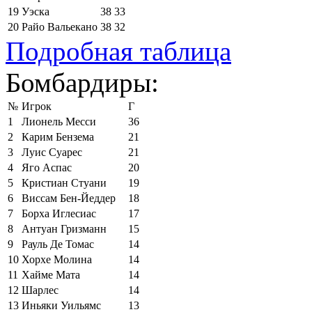
19
Уэска
38
33
20
Райо Вальекано
38
32
Подробная таблица
Бомбардиры:
№
Игрок
Г
1
Лионель Месси
36
2
Карим Бензема
21
3
Луис Суарес
21
4
Яго Аспас
20
5
Кристиан Стуани
19
6
Виссам Бен-Йеддер
18
7
Борха Иглесиас
17
8
Антуан Гризманн
15
9
Рауль Де Томас
14
10
Хорхе Молина
14
11
Хайме Мата
14
12
Шарлес
14
13
Иньяки Уильямс
13