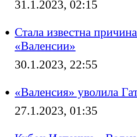
31.1.2023, 02:15
Стала известна причина
«Валенсии»
30.1.2023, 22:55
«Валенсия» уволила Га
27.1.2023, 01:35