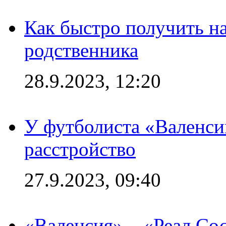
Как быстро получить на
родственника
28.9.2023, 12:20
У футболиста «Валенс
расстройство
27.9.2023, 09:40
«Валенсия» – «Реал Со