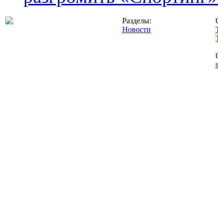
Разделы:
Новости