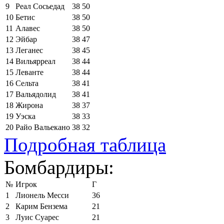
9
Реал Сосьедад
38
50
10
Бетис
38
50
11
Алавес
38
50
12
Эйбар
38
47
13
Леганес
38
45
14
Вильярреал
38
44
15
Леванте
38
44
16
Сельта
38
41
17
Вальядолид
38
41
18
Жирона
38
37
19
Уэска
38
33
20
Райо Вальекано
38
32
Подробная таблица
Бомбардиры:
№
Игрок
Г
1
Лионель Месси
36
2
Карим Бензема
21
3
Луис Суарес
21