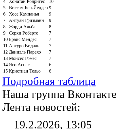
4
Хонатан Родригес
10
5
Виссам Бен-Йеддер
9
6
Хосе Кампанья
9
7
Антуан Гризманн
9
8
Жорди Альба
8
9
Серхи Роберто
7
10
Брайс Мендес
7
11
Артуро Видаль
7
12
Даниэль Парехо
7
13
Мойсес Гомес
7
14
Яго Аспас
6
15
Кристиан Тельо
6
Подробная таблица
Наша группа Вконтакте
Лента новостей:
19.2.2026, 13:05