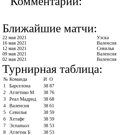
Комментарии:
Ближайшие матчи:
22 мая 2021
Уэска
16 мая 2021
Валенсия
12 мая 2021
Севилья
09 мая 2021
Валенсия
02 мая 2021
Валенсия
Турнирная таблица:
№
Команда
И
О
1
Барселона
38
87
2
Атлетико М
38
76
3
Реал Мадрид
38
68
4
Валенсия
38
61
5
Севилья
38
59
6
Хетафе
38
59
7
Эспаньол
38
53
8
Атлетик Б
38
53