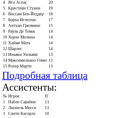
4
Яго Аспас
20
5
Кристиан Стуани
19
6
Виссам Бен-Йеддер
18
7
Борха Иглесиас
17
8
Антуан Гризманн
15
9
Рауль Де Томас
14
10
Хорхе Молина
14
11
Хайме Мата
14
12
Шарлес
14
13
Иньяки Уильямс
13
14
Максимилиано Гомес
13
15
Рохер Марти
13
Подробная таблица
Ассистенты:
№
Игрок
П
1
Пабло Сарабия
13
2
Лионель Месси
13
3
Санти Касорла
10