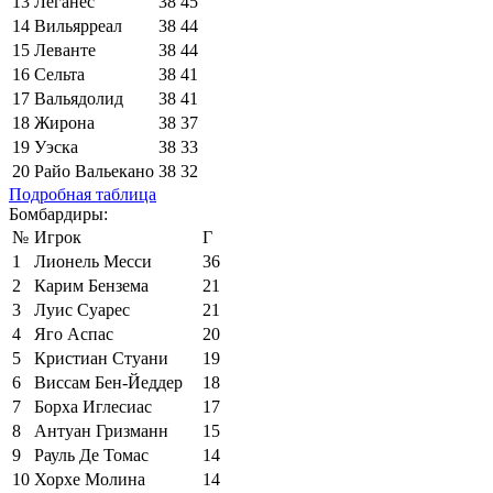
13
Леганес
38
45
14
Вильярреал
38
44
15
Леванте
38
44
16
Сельта
38
41
17
Вальядолид
38
41
18
Жирона
38
37
19
Уэска
38
33
20
Райо Вальекано
38
32
Подробная таблица
Бомбардиры:
№
Игрок
Г
1
Лионель Месси
36
2
Карим Бензема
21
3
Луис Суарес
21
4
Яго Аспас
20
5
Кристиан Стуани
19
6
Виссам Бен-Йеддер
18
7
Борха Иглесиас
17
8
Антуан Гризманн
15
9
Рауль Де Томас
14
10
Хорхе Молина
14