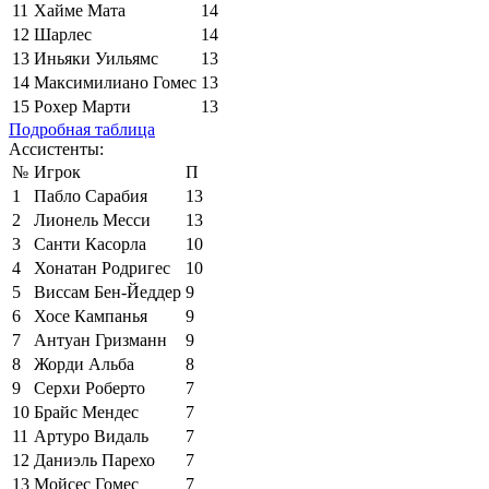
11
Хайме Мата
14
12
Шарлес
14
13
Иньяки Уильямс
13
14
Максимилиано Гомес
13
15
Рохер Марти
13
Подробная таблица
Ассистенты:
№
Игрок
П
1
Пабло Сарабия
13
2
Лионель Месси
13
3
Санти Касорла
10
4
Хонатан Родригес
10
5
Виссам Бен-Йеддер
9
6
Хосе Кампанья
9
7
Антуан Гризманн
9
8
Жорди Альба
8
9
Серхи Роберто
7
10
Брайс Мендес
7
11
Артуро Видаль
7
12
Даниэль Парехо
7
13
Мойсес Гомес
7