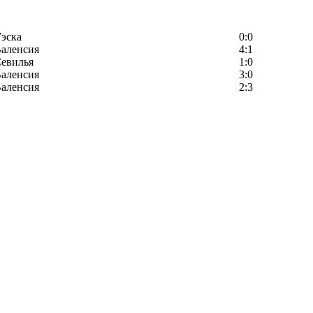
эска
0:0
аленсия
4:1
евилья
1:0
аленсия
3:0
аленсия
2:3