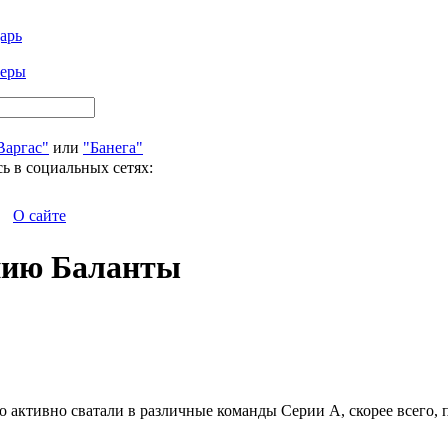
арь
феры
Варгас"
или
"Банега"
ь в социальных сетях:
О сайте
анию Баланты
 активно сватали в различные команды Серии А, скорее всего, 