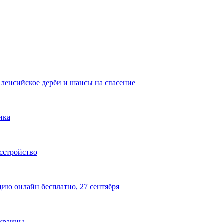
аленсийское дерби и шансы на спасение
ика
сстройство
цию онлайн бесплатно, 27 сентября
Украины