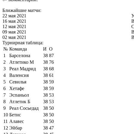
Ближайшие матчи:
22 мая 2021
У
16 мая 2021
В
12 мая 2021
С
09 мая 2021
В
02 мая 2021
В
Турнирная таблица:
№
Команда
И
О
1
Барселона
38
87
2
Атлетико М
38
76
3
Реал Мадрид
38
68
4
Валенсия
38
61
5
Севилья
38
59
6
Хетафе
38
59
7
Эспаньол
38
53
8
Атлетик Б
38
53
9
Реал Сосьедад
38
50
10
Бетис
38
50
11
Алавес
38
50
12
Эйбар
38
47