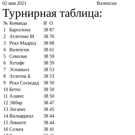
02 мая 2021
Валенсия
Турнирная таблица:
№
Команда
И
О
1
Барселона
38
87
2
Атлетико М
38
76
3
Реал Мадрид
38
68
4
Валенсия
38
61
5
Севилья
38
59
6
Хетафе
38
59
7
Эспаньол
38
53
8
Атлетик Б
38
53
9
Реал Сосьедад
38
50
10
Бетис
38
50
11
Алавес
38
50
12
Эйбар
38
47
13
Леганес
38
45
14
Вильярреал
38
44
15
Леванте
38
44
16
Сельта
38
41