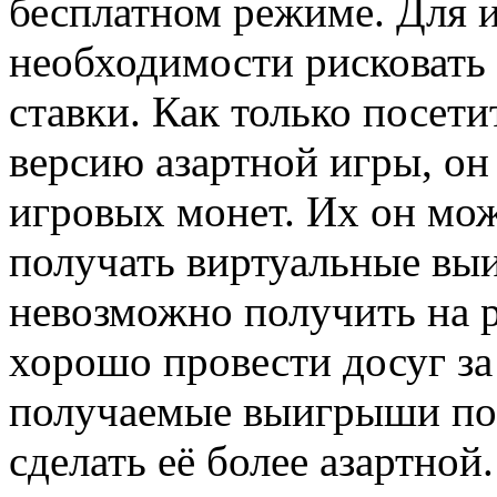
бесплатном режиме. Для и
необходимости рисковать 
ставки. Как только посети
версию азартной игры, он
игровых монет. Их он мож
получать виртуальные вы
невозможно получить на 
хорошо провести досуг за
получаемые выигрыши поз
сделать её более азартной.