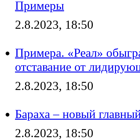
Примеры
2.8.2023, 18:50
Примера. «Реал» обыгра
отставание от лидирую
2.8.2023, 18:50
Бараха – новый главны
2.8.2023, 18:50