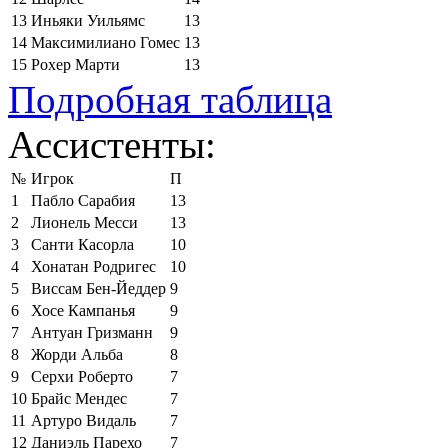
13
Иньяки Уильямс
13
14
Максимилиано Гомес
13
15
Рохер Марти
13
Подробная таблица
Ассистенты:
№
Игрок
П
1
Пабло Сарабия
13
2
Лионель Месси
13
3
Санти Касорла
10
4
Хонатан Родригес
10
5
Виссам Бен-Йеддер
9
6
Хосе Кампанья
9
7
Антуан Гризманн
9
8
Жорди Альба
8
9
Серхи Роберто
7
10
Брайс Мендес
7
11
Артуро Видаль
7
12
Даниэль Парехо
7