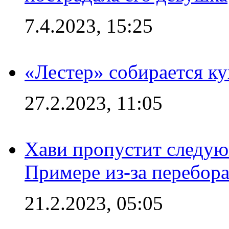
7.4.2023, 15:25
«Лестер» собирается ку
27.2.2023, 11:05
Хави пропустит следую
Примере из-за перебор
21.2.2023, 05:05