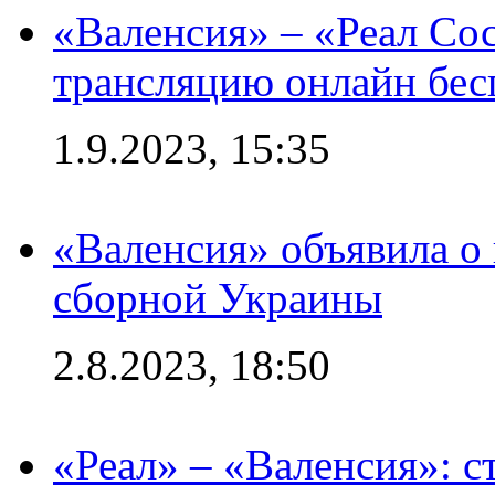
«Валенсия» – «Реал Со
трансляцию онлайн бесп
1.9.2023, 15:35
«Валенсия» объявила о
сборной Украины
2.8.2023, 18:50
«Реал» – «Валенсия»: с