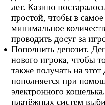
лет. Казино постаралос
простой, чтобы в самое
минимальное количеств
проводить досуг за игр
Пополнить депозит. Деп
нового игрока, чтобы то
также получать на этот
пополняется при помощи
электронного кошелька
платёжных систем выбир