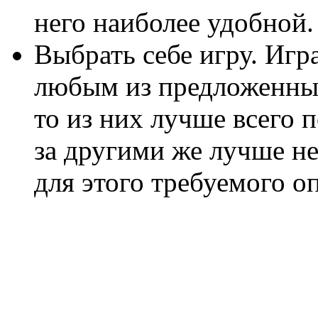
него наиболее удобной.
Выбрать себе игру. Игр
любым из предложенных
то из них лучше всего
за другими же лучше не
для этого требуемого о