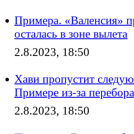
Примера. «Валенсия» пр
осталась в зоне вылета
2.8.2023, 18:50
Хави пропустит следую
Примере из-за перебор
2.8.2023, 18:50