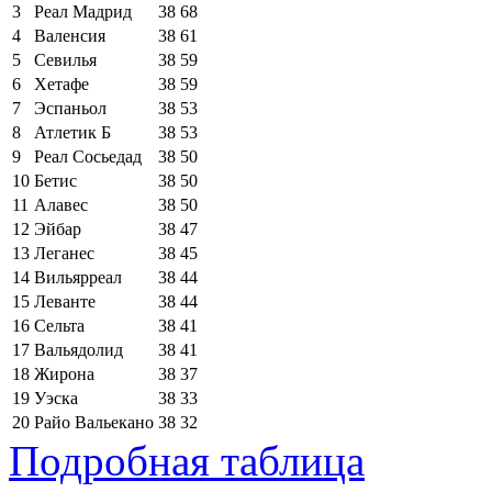
3
Реал Мадрид
38
68
4
Валенсия
38
61
5
Севилья
38
59
6
Хетафе
38
59
7
Эспаньол
38
53
8
Атлетик Б
38
53
9
Реал Сосьедад
38
50
10
Бетис
38
50
11
Алавес
38
50
12
Эйбар
38
47
13
Леганес
38
45
14
Вильярреал
38
44
15
Леванте
38
44
16
Сельта
38
41
17
Вальядолид
38
41
18
Жирона
38
37
19
Уэска
38
33
20
Райо Вальекано
38
32
Подробная таблица