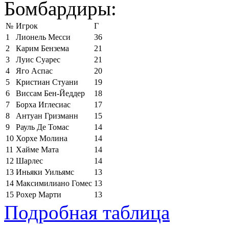
Бомбардиры:
№
Игрок
Г
1
Лионель Месси
36
2
Карим Бензема
21
3
Луис Суарес
21
4
Яго Аспас
20
5
Кристиан Стуани
19
6
Виссам Бен-Йеддер
18
7
Борха Иглесиас
17
8
Антуан Гризманн
15
9
Рауль Де Томас
14
10
Хорхе Молина
14
11
Хайме Мата
14
12
Шарлес
14
13
Иньяки Уильямс
13
14
Максимилиано Гомес
13
15
Рохер Марти
13
Подробная таблица