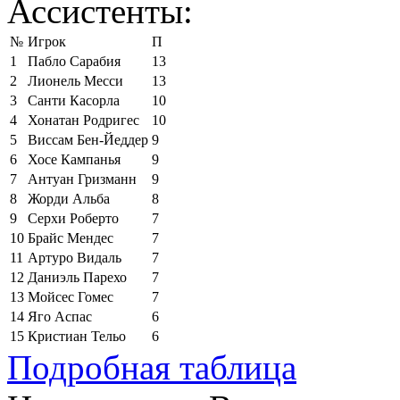
Ассистенты:
№
Игрок
П
1
Пабло Сарабия
13
2
Лионель Месси
13
3
Санти Касорла
10
4
Хонатан Родригес
10
5
Виссам Бен-Йеддер
9
6
Хосе Кампанья
9
7
Антуан Гризманн
9
8
Жорди Альба
8
9
Серхи Роберто
7
10
Брайс Мендес
7
11
Артуро Видаль
7
12
Даниэль Парехо
7
13
Мойсес Гомес
7
14
Яго Аспас
6
15
Кристиан Тельо
6
Подробная таблица