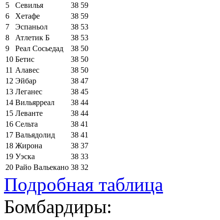
5
Севилья
38
59
6
Хетафе
38
59
7
Эспаньол
38
53
8
Атлетик Б
38
53
9
Реал Сосьедад
38
50
10
Бетис
38
50
11
Алавес
38
50
12
Эйбар
38
47
13
Леганес
38
45
14
Вильярреал
38
44
15
Леванте
38
44
16
Сельта
38
41
17
Вальядолид
38
41
18
Жирона
38
37
19
Уэска
38
33
20
Райо Вальекано
38
32
Подробная таблица
Бомбардиры: