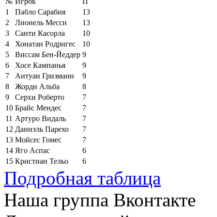
№
Игрок
П
1
Пабло Сарабия
13
2
Лионель Месси
13
3
Санти Касорла
10
4
Хонатан Родригес
10
5
Виссам Бен-Йеддер
9
6
Хосе Кампанья
9
7
Антуан Гризманн
9
8
Жорди Альба
8
9
Серхи Роберто
7
10
Брайс Мендес
7
11
Артуро Видаль
7
12
Даниэль Парехо
7
13
Мойсес Гомес
7
14
Яго Аспас
6
15
Кристиан Тельо
6
Подробная таблица
Наша группа Вконтакте