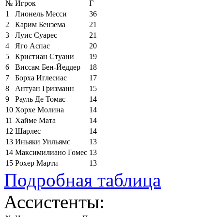
№
Игрок
Г
1
Лионель Месси
36
2
Карим Бензема
21
3
Луис Суарес
21
4
Яго Аспас
20
5
Кристиан Стуани
19
6
Виссам Бен-Йеддер
18
7
Борха Иглесиас
17
8
Антуан Гризманн
15
9
Рауль Де Томас
14
10
Хорхе Молина
14
11
Хайме Мата
14
12
Шарлес
14
13
Иньяки Уильямс
13
14
Максимилиано Гомес
13
15
Рохер Марти
13
Подробная таблица
Ассистенты: