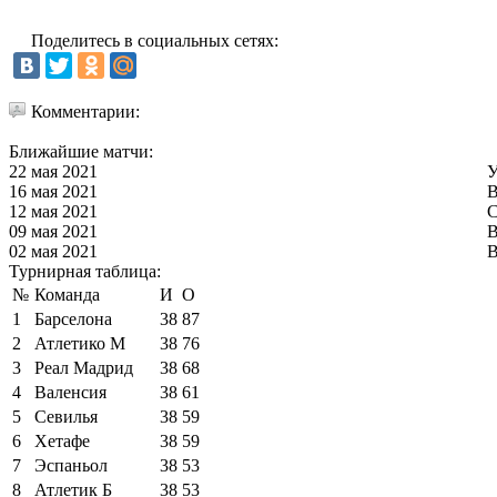
Поделитесь в социальных сетях:
Комментарии:
Ближайшие матчи:
22 мая 2021
У
16 мая 2021
В
12 мая 2021
С
09 мая 2021
В
02 мая 2021
В
Турнирная таблица:
№
Команда
И
О
1
Барселона
38
87
2
Атлетико М
38
76
3
Реал Мадрид
38
68
4
Валенсия
38
61
5
Севилья
38
59
6
Хетафе
38
59
7
Эспаньол
38
53
8
Атлетик Б
38
53