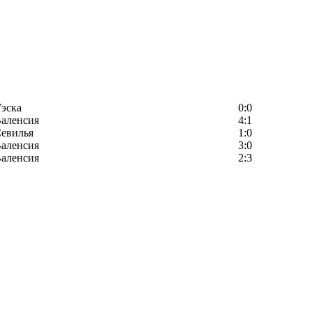
эска
0:0
аленсия
4:1
евилья
1:0
аленсия
3:0
аленсия
2:3