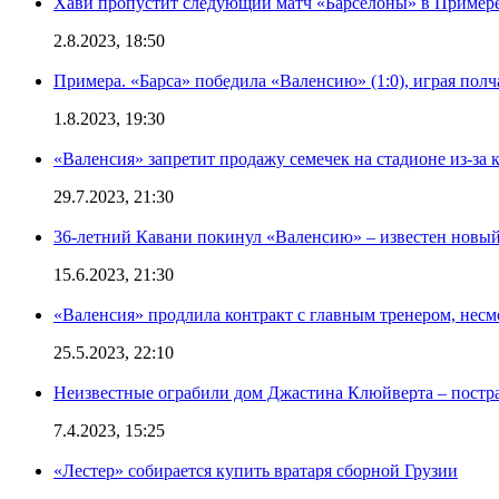
Хави пропустит следующий матч «Барселоны» в Примере 
2.8.2023, 18:50
Примера. «Барса» победила «Валенсию» (1:0), играя полч
1.8.2023, 19:30
«Валенсия» запретит продажу семечек на стадионе из-за 
29.7.2023, 21:30
36-летний Кавани покинул «Валенсию» – известен новый
15.6.2023, 21:30
«Валенсия» продлила контракт с главным тренером, несм
25.5.2023, 22:10
Неизвестные ограбили дом Джастина Клюйверта – постра
7.4.2023, 15:25
«Лестер» собирается купить вратаря сборной Грузии