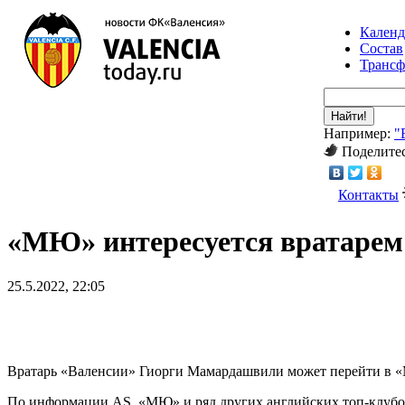
Календ
Состав
Транс
Найти!
Например:
"
Поделитес
Контакты
«МЮ» интересуется вратарем
25.5.2022, 22:05
Вратарь «Валенсии» Гиорги Мамардашвили может перейти в 
По информации AS, «МЮ» и ряд других английских топ-клубов