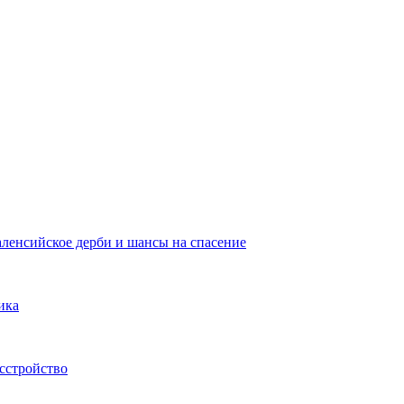
аленсийское дерби и шансы на спасение
ика
сстройство