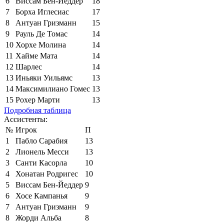
6
Виссам Бен-Йеддер
18
7
Борха Иглесиас
17
8
Антуан Гризманн
15
9
Рауль Де Томас
14
10
Хорхе Молина
14
11
Хайме Мата
14
12
Шарлес
14
13
Иньяки Уильямс
13
14
Максимилиано Гомес
13
15
Рохер Марти
13
Подробная таблица
Ассистенты:
№
Игрок
П
1
Пабло Сарабия
13
2
Лионель Месси
13
3
Санти Касорла
10
4
Хонатан Родригес
10
5
Виссам Бен-Йеддер
9
6
Хосе Кампанья
9
7
Антуан Гризманн
9
8
Жорди Альба
8