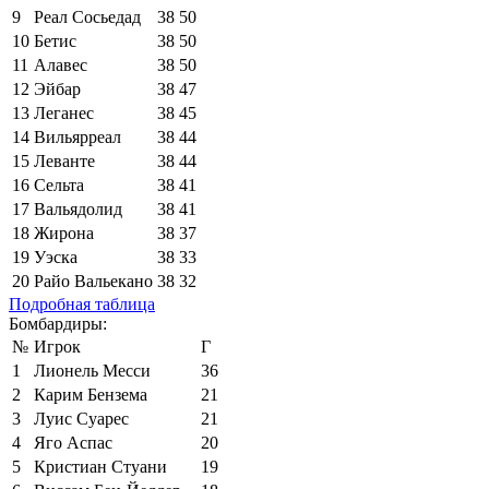
9
Реал Сосьедад
38
50
10
Бетис
38
50
11
Алавес
38
50
12
Эйбар
38
47
13
Леганес
38
45
14
Вильярреал
38
44
15
Леванте
38
44
16
Сельта
38
41
17
Вальядолид
38
41
18
Жирона
38
37
19
Уэска
38
33
20
Райо Вальекано
38
32
Подробная таблица
Бомбардиры:
№
Игрок
Г
1
Лионель Месси
36
2
Карим Бензема
21
3
Луис Суарес
21
4
Яго Аспас
20
5
Кристиан Стуани
19