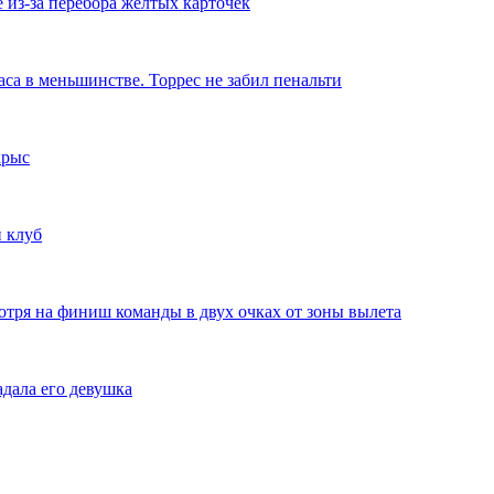
из-за перебора желтых карточек
аса в меньшинстве. Торрес не забил пенальти
крыс
 клуб
отря на финиш команды в двух очках от зоны вылета
дала его девушка