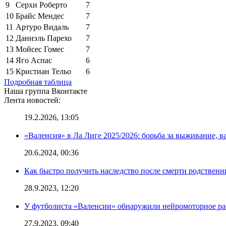
9
Серхи Роберто
7
10
Брайс Мендес
7
11
Артуро Видаль
7
12
Даниэль Парехо
7
13
Мойсес Гомес
7
14
Яго Аспас
6
15
Кристиан Тельо
6
Подробная таблица
Наша группа Вконтакте
Лента новостей:
19.2.2026, 13:05
«Валенсия» в Ла Лиге 2025/2026: борьба за выживание, в
20.6.2024, 00:36
Как быстро получить наследство после смерти родственн
28.9.2023, 12:20
У футболиста «Валенсии» обнаружили нейромоторное ра
27.9.2023, 09:40