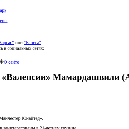
арь
феры
Варгас"
или
"Банега"
ь в социальных сетях:
О сайте
 «Валенсии» Мамардашвили (
«Манчестер Юнайтед».
 заинтересованы в 21-летнем грузине.