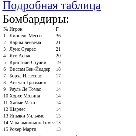
Подробная таблица
Бомбардиры:
№
Игрок
Г
1
Лионель Месси
36
2
Карим Бензема
21
3
Луис Суарес
21
4
Яго Аспас
20
5
Кристиан Стуани
19
6
Виссам Бен-Йеддер
18
7
Борха Иглесиас
17
8
Антуан Гризманн
15
9
Рауль Де Томас
14
10
Хорхе Молина
14
11
Хайме Мата
14
12
Шарлес
14
13
Иньяки Уильямс
13
14
Максимилиано Гомес
13
15
Рохер Марти
13