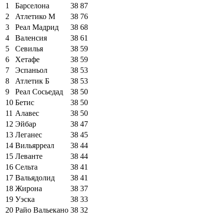
1
Барселона
38
87
2
Атлетико М
38
76
3
Реал Мадрид
38
68
4
Валенсия
38
61
5
Севилья
38
59
6
Хетафе
38
59
7
Эспаньол
38
53
8
Атлетик Б
38
53
9
Реал Сосьедад
38
50
10
Бетис
38
50
11
Алавес
38
50
12
Эйбар
38
47
13
Леганес
38
45
14
Вильярреал
38
44
15
Леванте
38
44
16
Сельта
38
41
17
Вальядолид
38
41
18
Жирона
38
37
19
Уэска
38
33
20
Райо Вальекано
38
32