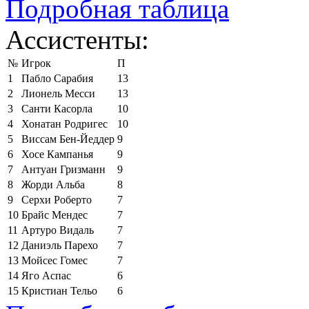
Подробная таблица
Ассистенты:
№
Игрок
П
1
Пабло Сарабия
13
2
Лионель Месси
13
3
Санти Касорла
10
4
Хонатан Родригес
10
5
Виссам Бен-Йеддер
9
6
Хосе Кампанья
9
7
Антуан Гризманн
9
8
Жорди Альба
8
9
Серхи Роберто
7
10
Брайс Мендес
7
11
Артуро Видаль
7
12
Даниэль Парехо
7
13
Мойсес Гомес
7
14
Яго Аспас
6
15
Кристиан Тельо
6