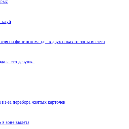
крыс
 клуб
отря на финиш команды в двух очках от зоны вылета
дала его девушка
из-за перебора желтых карточек
ь в зоне вылета