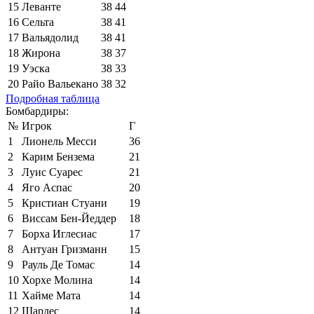
15
Леванте
38
44
16
Сельта
38
41
17
Вальядолид
38
41
18
Жирона
38
37
19
Уэска
38
33
20
Райо Вальекано
38
32
Подробная таблица
Бомбардиры:
№
Игрок
Г
1
Лионель Месси
36
2
Карим Бензема
21
3
Луис Суарес
21
4
Яго Аспас
20
5
Кристиан Стуани
19
6
Виссам Бен-Йеддер
18
7
Борха Иглесиас
17
8
Антуан Гризманн
15
9
Рауль Де Томас
14
10
Хорхе Молина
14
11
Хайме Мата
14
12
Шарлес
14