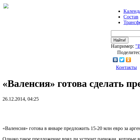
Календ
Состав
Трансф
Найти!
Например:
"
Поделитес
Контакты
«Валенсия» готова сделать пр
26.12.2014, 04:25
«Валенсия» готова в январе предложить 15-20 млн евро за ар
Однако такое предложение вряд ли устроит парижан, которые в