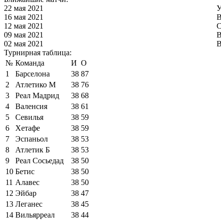
22 мая 2021
У
16 мая 2021
В
12 мая 2021
С
09 мая 2021
В
02 мая 2021
В
Турнирная таблица:
№
Команда
И
О
1
Барселона
38
87
2
Атлетико М
38
76
3
Реал Мадрид
38
68
4
Валенсия
38
61
5
Севилья
38
59
6
Хетафе
38
59
7
Эспаньол
38
53
8
Атлетик Б
38
53
9
Реал Сосьедад
38
50
10
Бетис
38
50
11
Алавес
38
50
12
Эйбар
38
47
13
Леганес
38
45
14
Вильярреал
38
44