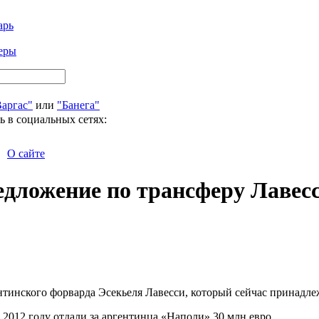
арь
еры
Варгас"
или
"Банега"
ь в социальных сетях:
О сайте
едложение по трансферу Лавес
гентинского форварда Эсекьеля Лавесси, который сейчас принад
 2012 году отдали за аргентинца «Наполи» 30 млн евро.