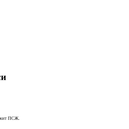
си
лежит ПСЖ.