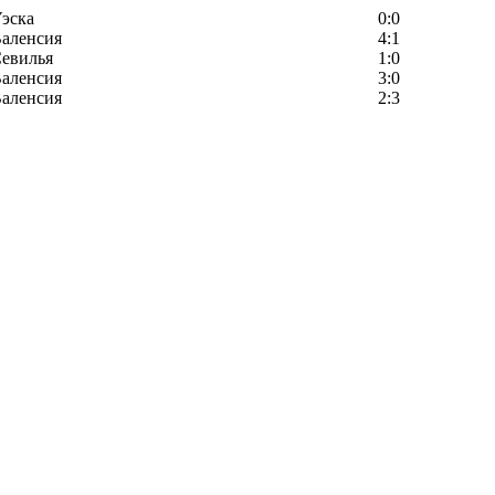
эска
0:0
аленсия
4:1
евилья
1:0
аленсия
3:0
аленсия
2:3