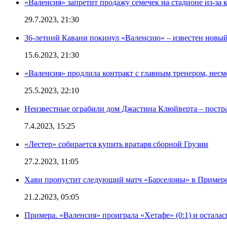
«Валенсия» запретит продажу семечек на стадионе из-за 
29.7.2023, 21:30
36-летний Кавани покинул «Валенсию» – известен новый
15.6.2023, 21:30
«Валенсия» продлила контракт с главным тренером, несм
25.5.2023, 22:10
Неизвестные ограбили дом Джастина Клюйверта – постра
7.4.2023, 15:25
«Лестер» собирается купить вратаря сборной Грузии
27.2.2023, 11:05
Хави пропустит следующий матч «Барселоны» в Примере 
21.2.2023, 05:05
Примера. «Валенсия» проиграла «Хетафе» (0:1) и осталас