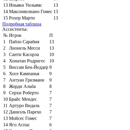
13
Иньяки Уильямс
13
14
Максимилиано Гомес
13
15
Рохер Марти
13
Подробная таблица
Ассистенты:
№
Игрок
П
1
Пабло Сарабия
13
2
Лионель Месси
13
3
Санти Касорла
10
4
Хонатан Родригес
10
5
Виссам Бен-Йеддер
9
6
Хосе Кампанья
9
7
Антуан Гризманн
9
8
Жорди Альба
8
9
Серхи Роберто
7
10
Брайс Мендес
7
11
Артуро Видаль
7
12
Даниэль Парехо
7
13
Мойсес Гомес
7
14
Яго Аспас
6