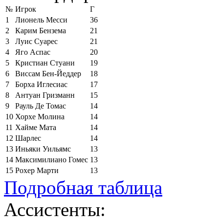
№
Игрок
Г
1
Лионель Месси
36
2
Карим Бензема
21
3
Луис Суарес
21
4
Яго Аспас
20
5
Кристиан Стуани
19
6
Виссам Бен-Йеддер
18
7
Борха Иглесиас
17
8
Антуан Гризманн
15
9
Рауль Де Томас
14
10
Хорхе Молина
14
11
Хайме Мата
14
12
Шарлес
14
13
Иньяки Уильямс
13
14
Максимилиано Гомес
13
15
Рохер Марти
13
Подробная таблица
Ассистенты: