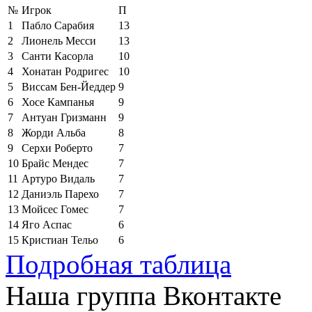
№
Игрок
П
1
Пабло Сарабия
13
2
Лионель Месси
13
3
Санти Касорла
10
4
Хонатан Родригес
10
5
Виссам Бен-Йеддер
9
6
Хосе Кампанья
9
7
Антуан Гризманн
9
8
Жорди Альба
8
9
Серхи Роберто
7
10
Брайс Мендес
7
11
Артуро Видаль
7
12
Даниэль Парехо
7
13
Мойсес Гомес
7
14
Яго Аспас
6
15
Кристиан Тельо
6
Подробная таблица
Наша группа Вконтакте