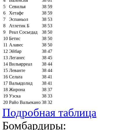
4
Валенсия
38
61
5
Севилья
38
59
6
Хетафе
38
59
7
Эспаньол
38
53
8
Атлетик Б
38
53
9
Реал Сосьедад
38
50
10
Бетис
38
50
11
Алавес
38
50
12
Эйбар
38
47
13
Леганес
38
45
14
Вильярреал
38
44
15
Леванте
38
44
16
Сельта
38
41
17
Вальядолид
38
41
18
Жирона
38
37
19
Уэска
38
33
20
Райо Вальекано
38
32
Подробная таблица
Бомбардиры: