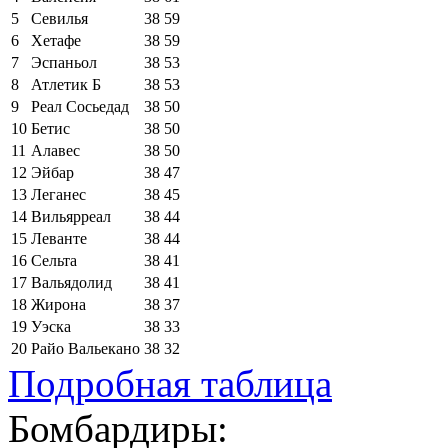
5
Севилья
38
59
6
Хетафе
38
59
7
Эспаньол
38
53
8
Атлетик Б
38
53
9
Реал Сосьедад
38
50
10
Бетис
38
50
11
Алавес
38
50
12
Эйбар
38
47
13
Леганес
38
45
14
Вильярреал
38
44
15
Леванте
38
44
16
Сельта
38
41
17
Вальядолид
38
41
18
Жирона
38
37
19
Уэска
38
33
20
Райо Вальекано
38
32
Подробная таблица
Бомбардиры: