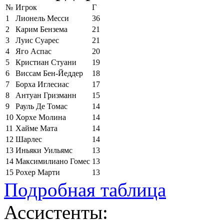
№
Игрок
Г
1
Лионель Месси
36
2
Карим Бензема
21
3
Луис Суарес
21
4
Яго Аспас
20
5
Кристиан Стуани
19
6
Виссам Бен-Йеддер
18
7
Борха Иглесиас
17
8
Антуан Гризманн
15
9
Рауль Де Томас
14
10
Хорхе Молина
14
11
Хайме Мата
14
12
Шарлес
14
13
Иньяки Уильямс
13
14
Максимилиано Гомес
13
15
Рохер Марти
13
Подробная таблица
Ассистенты: