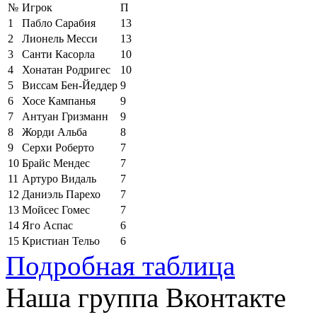
№
Игрок
П
1
Пабло Сарабия
13
2
Лионель Месси
13
3
Санти Касорла
10
4
Хонатан Родригес
10
5
Виссам Бен-Йеддер
9
6
Хосе Кампанья
9
7
Антуан Гризманн
9
8
Жорди Альба
8
9
Серхи Роберто
7
10
Брайс Мендес
7
11
Артуро Видаль
7
12
Даниэль Парехо
7
13
Мойсес Гомес
7
14
Яго Аспас
6
15
Кристиан Тельо
6
Подробная таблица
Наша группа Вконтакте