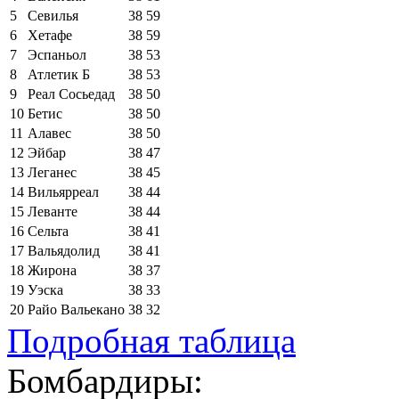
5
Севилья
38
59
6
Хетафе
38
59
7
Эспаньол
38
53
8
Атлетик Б
38
53
9
Реал Сосьедад
38
50
10
Бетис
38
50
11
Алавес
38
50
12
Эйбар
38
47
13
Леганес
38
45
14
Вильярреал
38
44
15
Леванте
38
44
16
Сельта
38
41
17
Вальядолид
38
41
18
Жирона
38
37
19
Уэска
38
33
20
Райо Вальекано
38
32
Подробная таблица
Бомбардиры: