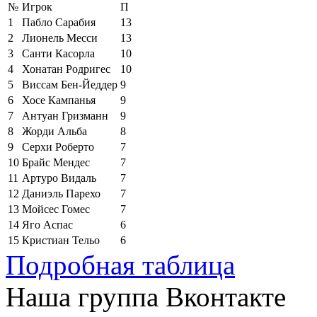
№
Игрок
П
1
Пабло Сарабия
13
2
Лионель Месси
13
3
Санти Касорла
10
4
Хонатан Родригес
10
5
Виссам Бен-Йеддер
9
6
Хосе Кампанья
9
7
Антуан Гризманн
9
8
Жорди Альба
8
9
Серхи Роберто
7
10
Брайс Мендес
7
11
Артуро Видаль
7
12
Даниэль Парехо
7
13
Мойсес Гомес
7
14
Яго Аспас
6
15
Кристиан Тельо
6
Подробная таблица
Наша группа Вконтакте