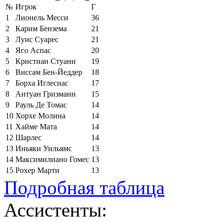
№
Игрок
Г
1
Лионель Месси
36
2
Карим Бензема
21
3
Луис Суарес
21
4
Яго Аспас
20
5
Кристиан Стуани
19
6
Виссам Бен-Йеддер
18
7
Борха Иглесиас
17
8
Антуан Гризманн
15
9
Рауль Де Томас
14
10
Хорхе Молина
14
11
Хайме Мата
14
12
Шарлес
14
13
Иньяки Уильямс
13
14
Максимилиано Гомес
13
15
Рохер Марти
13
Подробная таблица
Ассистенты: