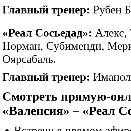
Главный тренер:
Рубен Б
«Реал Сосьедад»:
Алекс, 
Норман, Субименди, Мери
Оярсабаль.
Главный тренер:
Иманол
Смотреть прямую-онл
«Валенсия» – «Реал С
Встречу в прямом эфир