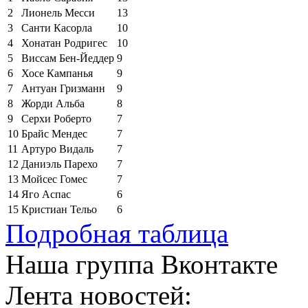
2
Лионель Месси
13
3
Санти Касорла
10
4
Хонатан Родригес
10
5
Виссам Бен-Йеддер
9
6
Хосе Кампанья
9
7
Антуан Гризманн
9
8
Жорди Альба
8
9
Серхи Роберто
7
10
Брайс Мендес
7
11
Артуро Видаль
7
12
Даниэль Парехо
7
13
Мойсес Гомес
7
14
Яго Аспас
6
15
Кристиан Тельо
6
Подробная таблица
Наша группа Вконтакте
Лента новостей: