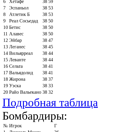
6
Хетафе
38
59
7
Эспаньол
38
53
8
Атлетик Б
38
53
9
Реал Сосьедад
38
50
10
Бетис
38
50
11
Алавес
38
50
12
Эйбар
38
47
13
Леганес
38
45
14
Вильярреал
38
44
15
Леванте
38
44
16
Сельта
38
41
17
Вальядолид
38
41
18
Жирона
38
37
19
Уэска
38
33
20
Райо Вальекано
38
32
Подробная таблица
Бомбардиры:
№
Игрок
Г