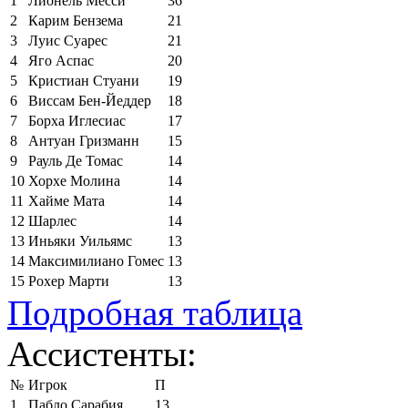
1
Лионель Месси
36
2
Карим Бензема
21
3
Луис Суарес
21
4
Яго Аспас
20
5
Кристиан Стуани
19
6
Виссам Бен-Йеддер
18
7
Борха Иглесиас
17
8
Антуан Гризманн
15
9
Рауль Де Томас
14
10
Хорхе Молина
14
11
Хайме Мата
14
12
Шарлес
14
13
Иньяки Уильямс
13
14
Максимилиано Гомес
13
15
Рохер Марти
13
Подробная таблица
Ассистенты:
№
Игрок
П
1
Пабло Сарабия
13