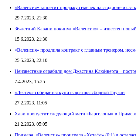
«Валенсия» запретит продажу семечек на стадионе из-за 
29.7.2023, 21:30
36-летний Кавани покинул «Валенсию» – известен новый
15.6.2023, 21:30
«Валенсия» продлила контракт с главным тренером, несм
25.5.2023, 22:10
Неизвестные ограбили дом Джастина Клюйверта – постра
7.4.2023, 15:25
«Лестер» собирается купить вратаря сборной Грузии
27.2.2023, 11:05
Хави пропустит следующий матч «Барселоны» в Примере 
21.2.2023, 05:05
Примера. «Валенсия» проиграла «Хетафе» (0:1) и осталас