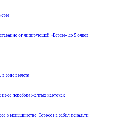
имеры
тставание от лидирующей «Барсы» до 5 очков
ь в зоне вылета
из-за перебора желтых карточек
аса в меньшинстве. Торрес не забил пенальти