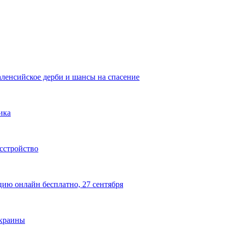
аленсийское дерби и шансы на спасение
ика
сстройство
цию онлайн бесплатно, 27 сентября
Украины