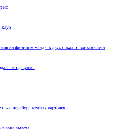
крыс
 клуб
отря на финиш команды в двух очках от зоны вылета
дала его девушка
из-за перебора желтых карточек
ь в зоне вылета