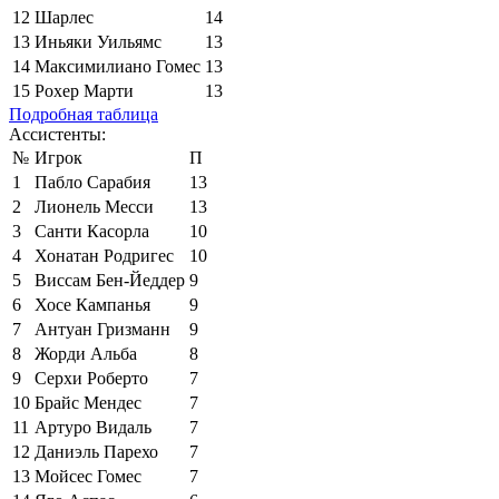
12
Шарлес
14
13
Иньяки Уильямс
13
14
Максимилиано Гомес
13
15
Рохер Марти
13
Подробная таблица
Ассистенты:
№
Игрок
П
1
Пабло Сарабия
13
2
Лионель Месси
13
3
Санти Касорла
10
4
Хонатан Родригес
10
5
Виссам Бен-Йеддер
9
6
Хосе Кампанья
9
7
Антуан Гризманн
9
8
Жорди Альба
8
9
Серхи Роберто
7
10
Брайс Мендес
7
11
Артуро Видаль
7
12
Даниэль Парехо
7
13
Мойсес Гомес
7