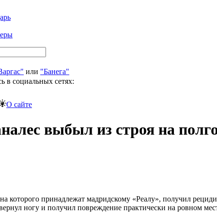
арь
феры
Варгас"
или
"Банега"
ь в социальных сетях:
О сайте
алес выбыл из строя на полгод
а которого принадлежат мадридскому «Реалу», получил рецидив
ернул ногу и получил повреждение практически на ровном мес