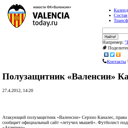
Календ
Состав
Транс
Найти!
Например:
"
Поделитес
Контакты
Полузащитник «Валенсии» Кан
27.4.2012, 14:20
Атакующий полузащитник «Валенсии» Серхио Каналес, права н
сообщает официальный сайт «летучих мышей». Футболист подв
«Атлетико».