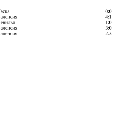
эска
0:0
аленсия
4:1
евилья
1:0
аленсия
3:0
аленсия
2:3