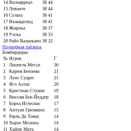
14
Вильярреал
38
44
15
Леванте
38
44
16
Сельта
38
41
17
Вальядолид
38
41
18
Жирона
38
37
19
Уэска
38
33
20
Райо Вальекано
38
32
Подробная таблица
Бомбардиры:
№
Игрок
Г
1
Лионель Месси
36
2
Карим Бензема
21
3
Луис Суарес
21
4
Яго Аспас
20
5
Кристиан Стуани
19
6
Виссам Бен-Йеддер
18
7
Борха Иглесиас
17
8
Антуан Гризманн
15
9
Рауль Де Томас
14
10
Хорхе Молина
14
11
Хайме Мата
14