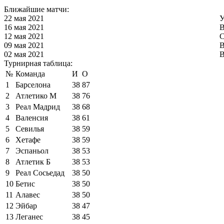
Ближайшие матчи:
22 мая 2021
У
16 мая 2021
В
12 мая 2021
С
09 мая 2021
В
02 мая 2021
В
Турнирная таблица:
№
Команда
И
О
1
Барселона
38
87
2
Атлетико М
38
76
3
Реал Мадрид
38
68
4
Валенсия
38
61
5
Севилья
38
59
6
Хетафе
38
59
7
Эспаньол
38
53
8
Атлетик Б
38
53
9
Реал Сосьедад
38
50
10
Бетис
38
50
11
Алавес
38
50
12
Эйбар
38
47
13
Леганес
38
45