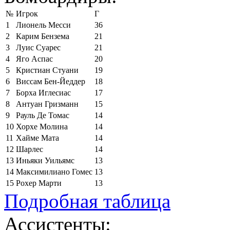
№
Игрок
Г
1
Лионель Месси
36
2
Карим Бензема
21
3
Луис Суарес
21
4
Яго Аспас
20
5
Кристиан Стуани
19
6
Виссам Бен-Йеддер
18
7
Борха Иглесиас
17
8
Антуан Гризманн
15
9
Рауль Де Томас
14
10
Хорхе Молина
14
11
Хайме Мата
14
12
Шарлес
14
13
Иньяки Уильямс
13
14
Максимилиано Гомес
13
15
Рохер Марти
13
Подробная таблица
Ассистенты: