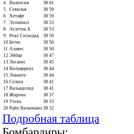
4
Валенсия
38
61
5
Севилья
38
59
6
Хетафе
38
59
7
Эспаньол
38
53
8
Атлетик Б
38
53
9
Реал Сосьедад
38
50
10
Бетис
38
50
11
Алавес
38
50
12
Эйбар
38
47
13
Леганес
38
45
14
Вильярреал
38
44
15
Леванте
38
44
16
Сельта
38
41
17
Вальядолид
38
41
18
Жирона
38
37
19
Уэска
38
33
20
Райо Вальекано
38
32
Подробная таблица
Бомбардиры: