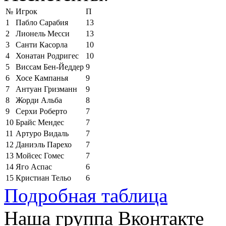
№
Игрок
П
1
Пабло Сарабия
13
2
Лионель Месси
13
3
Санти Касорла
10
4
Хонатан Родригес
10
5
Виссам Бен-Йеддер
9
6
Хосе Кампанья
9
7
Антуан Гризманн
9
8
Жорди Альба
8
9
Серхи Роберто
7
10
Брайс Мендес
7
11
Артуро Видаль
7
12
Даниэль Парехо
7
13
Мойсес Гомес
7
14
Яго Аспас
6
15
Кристиан Тельо
6
Подробная таблица
Наша группа Вконтакте