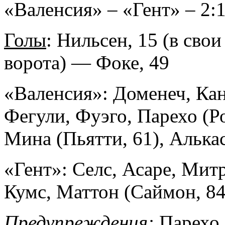
«Валенсия» – «Гент» – 2:1
Голы
: Нильсен, 15 (в свои
ворота) — Фоке, 49
«Валенсия»: Доменеч, Кан
Фегули, Фуэго, Парехо (Р
Мина (Пьятти, 61), Алькас
«Гент»: Селс, Асаре, Мит
Кумс, Маттон (Саймон, 84
Предупреждения:
Парехо, 