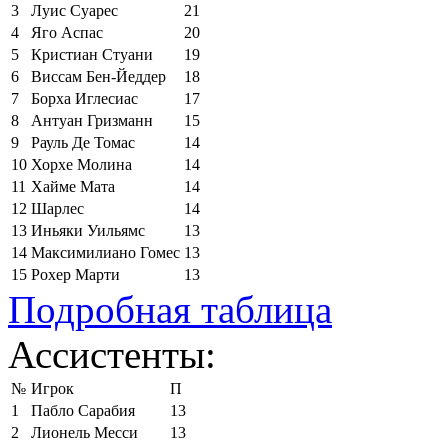
3
Луис Суарес
21
4
Яго Аспас
20
5
Кристиан Стуани
19
6
Виссам Бен-Йеддер
18
7
Борха Иглесиас
17
8
Антуан Гризманн
15
9
Рауль Де Томас
14
10
Хорхе Молина
14
11
Хайме Мата
14
12
Шарлес
14
13
Иньяки Уильямс
13
14
Максимилиано Гомес
13
15
Рохер Марти
13
Подробная таблица
Ассистенты:
№
Игрок
П
1
Пабло Сарабия
13
2
Лионель Месси
13