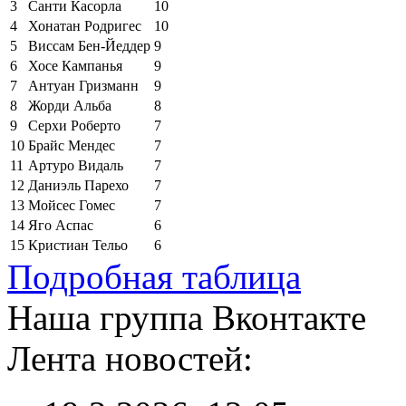
3
Санти Касорла
10
4
Хонатан Родригес
10
5
Виссам Бен-Йеддер
9
6
Хосе Кампанья
9
7
Антуан Гризманн
9
8
Жорди Альба
8
9
Серхи Роберто
7
10
Брайс Мендес
7
11
Артуро Видаль
7
12
Даниэль Парехо
7
13
Мойсес Гомес
7
14
Яго Аспас
6
15
Кристиан Тельо
6
Подробная таблица
Наша группа Вконтакте
Лента новостей: