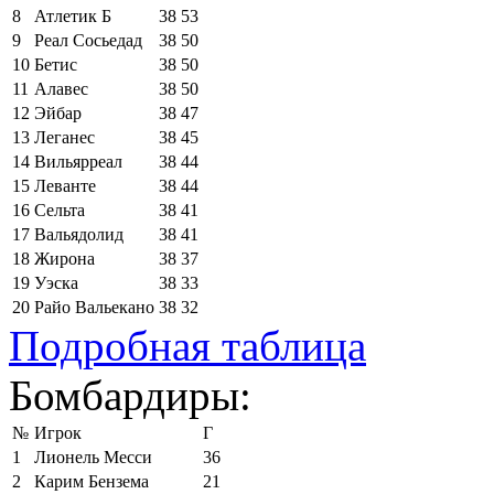
8
Атлетик Б
38
53
9
Реал Сосьедад
38
50
10
Бетис
38
50
11
Алавес
38
50
12
Эйбар
38
47
13
Леганес
38
45
14
Вильярреал
38
44
15
Леванте
38
44
16
Сельта
38
41
17
Вальядолид
38
41
18
Жирона
38
37
19
Уэска
38
33
20
Райо Вальекано
38
32
Подробная таблица
Бомбардиры:
№
Игрок
Г
1
Лионель Месси
36
2
Карим Бензема
21