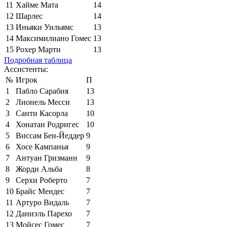
11
Хайме Мата
14
12
Шарлес
14
13
Иньяки Уильямс
13
14
Максимилиано Гомес
13
15
Рохер Марти
13
Подробная таблица
Ассистенты:
№
Игрок
П
1
Пабло Сарабия
13
2
Лионель Месси
13
3
Санти Касорла
10
4
Хонатан Родригес
10
5
Виссам Бен-Йеддер
9
6
Хосе Кампанья
9
7
Антуан Гризманн
9
8
Жорди Альба
8
9
Серхи Роберто
7
10
Брайс Мендес
7
11
Артуро Видаль
7
12
Даниэль Парехо
7
13
Мойсес Гомес
7