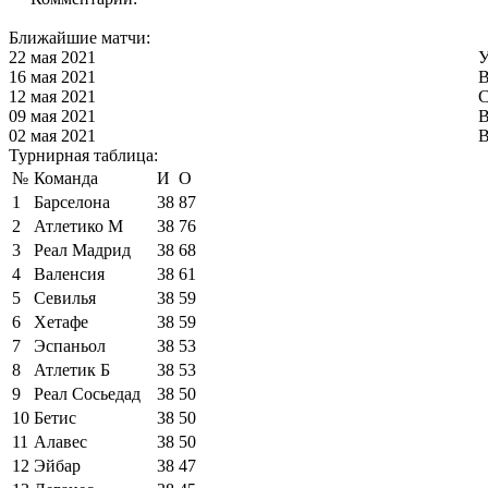
Ближайшие матчи:
22 мая 2021
У
16 мая 2021
В
12 мая 2021
С
09 мая 2021
В
02 мая 2021
В
Турнирная таблица:
№
Команда
И
О
1
Барселона
38
87
2
Атлетико М
38
76
3
Реал Мадрид
38
68
4
Валенсия
38
61
5
Севилья
38
59
6
Хетафе
38
59
7
Эспаньол
38
53
8
Атлетик Б
38
53
9
Реал Сосьедад
38
50
10
Бетис
38
50
11
Алавес
38
50
12
Эйбар
38
47