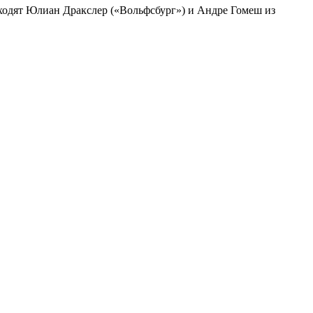
ходят Юлиан Дракслер («Вольфсбург») и Андре Гомеш из