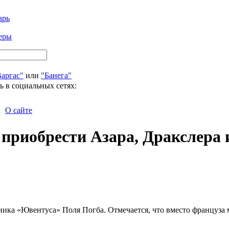
арь
еры
Варгас"
или
"Банега"
ь в социальных сетях:
О сайте
 приобрести Азара, Дракслера
тника «Ювентуса» Поля Погба. Отмечается, что вместо француза 