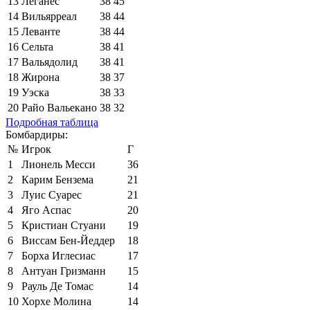
13
Леганес
38
45
14
Вильярреал
38
44
15
Леванте
38
44
16
Сельта
38
41
17
Вальядолид
38
41
18
Жирона
38
37
19
Уэска
38
33
20
Райо Вальекано
38
32
Подробная таблица
Бомбардиры:
№
Игрок
Г
1
Лионель Месси
36
2
Карим Бензема
21
3
Луис Суарес
21
4
Яго Аспас
20
5
Кристиан Стуани
19
6
Виссам Бен-Йеддер
18
7
Борха Иглесиас
17
8
Антуан Гризманн
15
9
Рауль Де Томас
14
10
Хорхе Молина
14