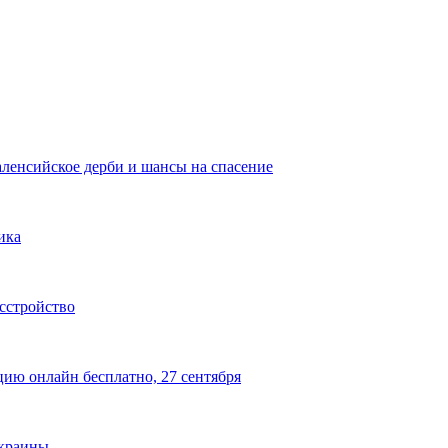
аленсийское дерби и шансы на спасение
ика
сстройство
цию онлайн бесплатно, 27 сентября
Украины