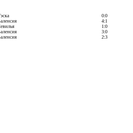
эска
0:0
аленсия
4:1
евилья
1:0
аленсия
3:0
аленсия
2:3