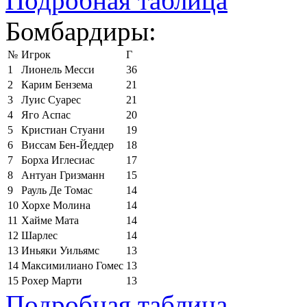
Подробная таблица
Бомбардиры:
№
Игрок
Г
1
Лионель Месси
36
2
Карим Бензема
21
3
Луис Суарес
21
4
Яго Аспас
20
5
Кристиан Стуани
19
6
Виссам Бен-Йеддер
18
7
Борха Иглесиас
17
8
Антуан Гризманн
15
9
Рауль Де Томас
14
10
Хорхе Молина
14
11
Хайме Мата
14
12
Шарлес
14
13
Иньяки Уильямс
13
14
Максимилиано Гомес
13
15
Рохер Марти
13
Подробная таблица