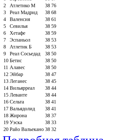
2
Атлетико М
38
76
3
Реал Мадрид
38
68
4
Валенсия
38
61
5
Севилья
38
59
6
Хетафе
38
59
7
Эспаньол
38
53
8
Атлетик Б
38
53
9
Реал Сосьедад
38
50
10
Бетис
38
50
11
Алавес
38
50
12
Эйбар
38
47
13
Леганес
38
45
14
Вильярреал
38
44
15
Леванте
38
44
16
Сельта
38
41
17
Вальядолид
38
41
18
Жирона
38
37
19
Уэска
38
33
20
Райо Вальекано
38
32