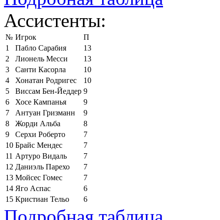
Ассистенты:
№
Игрок
П
1
Пабло Сарабия
13
2
Лионель Месси
13
3
Санти Касорла
10
4
Хонатан Родригес
10
5
Виссам Бен-Йеддер
9
6
Хосе Кампанья
9
7
Антуан Гризманн
9
8
Жорди Альба
8
9
Серхи Роберто
7
10
Брайс Мендес
7
11
Артуро Видаль
7
12
Даниэль Парехо
7
13
Мойсес Гомес
7
14
Яго Аспас
6
15
Кристиан Тельо
6
Подробная таблица