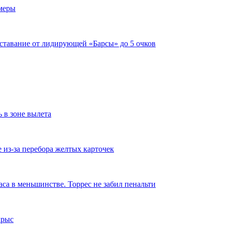
имеры
тставание от лидирующей «Барсы» до 5 очков
ь в зоне вылета
из-за перебора желтых карточек
аса в меньшинстве. Торрес не забил пенальти
крыс