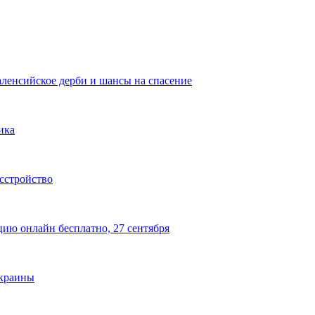
аленсийское дерби и шансы на спасение
ика
сстройство
цию онлайн бесплатно, 27 сентября
Украины