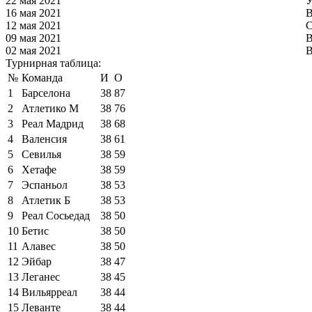
22 мая 2021
У
16 мая 2021
В
12 мая 2021
С
09 мая 2021
В
02 мая 2021
В
Турнирная таблица:
№
Команда
И
О
1
Барселона
38
87
2
Атлетико М
38
76
3
Реал Мадрид
38
68
4
Валенсия
38
61
5
Севилья
38
59
6
Хетафе
38
59
7
Эспаньол
38
53
8
Атлетик Б
38
53
9
Реал Сосьедад
38
50
10
Бетис
38
50
11
Алавес
38
50
12
Эйбар
38
47
13
Леганес
38
45
14
Вильярреал
38
44
15
Леванте
38
44