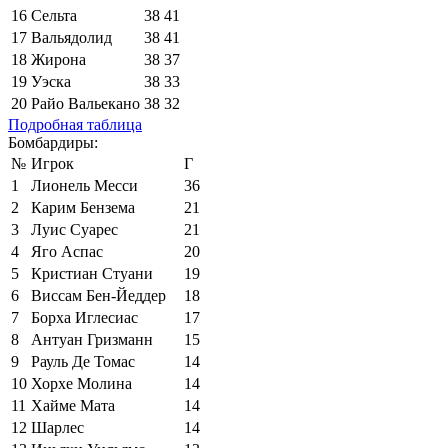
16
Сельта
38
41
17
Вальядолид
38
41
18
Жирона
38
37
19
Уэска
38
33
20
Райо Вальекано
38
32
Подробная таблица
Бомбардиры:
№
Игрок
Г
1
Лионель Месси
36
2
Карим Бензема
21
3
Луис Суарес
21
4
Яго Аспас
20
5
Кристиан Стуани
19
6
Виссам Бен-Йеддер
18
7
Борха Иглесиас
17
8
Антуан Гризманн
15
9
Рауль Де Томас
14
10
Хорхе Молина
14
11
Хайме Мата
14
12
Шарлес
14