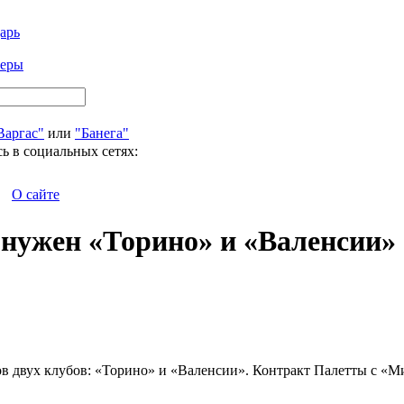
арь
феры
Варгас"
или
"Банега"
ь в социальных сетях:
О сайте
нужен «Торино» и «Валенсии»
в двух клубов: «Торино» и «Валенсии». Контракт Палетты с «Ми