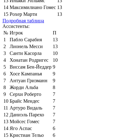
13
Иньяки Уильямс
13
14
Максимилиано Гомес
13
15
Рохер Марти
13
Подробная таблица
Ассистенты:
№
Игрок
П
1
Пабло Сарабия
13
2
Лионель Месси
13
3
Санти Касорла
10
4
Хонатан Родригес
10
5
Виссам Бен-Йеддер
9
6
Хосе Кампанья
9
7
Антуан Гризманн
9
8
Жорди Альба
8
9
Серхи Роберто
7
10
Брайс Мендес
7
11
Артуро Видаль
7
12
Даниэль Парехо
7
13
Мойсес Гомес
7
14
Яго Аспас
6
15
Кристиан Тельо
6