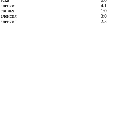
эска
0:0
аленсия
4:1
евилья
1:0
аленсия
3:0
аленсия
2:3