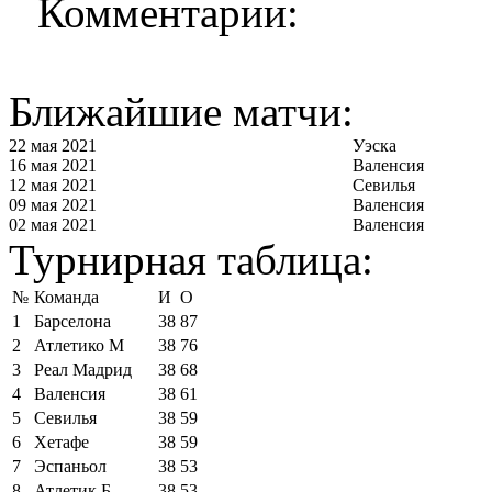
Комментарии:
Ближайшие матчи:
22 мая 2021
Уэска
16 мая 2021
Валенсия
12 мая 2021
Севилья
09 мая 2021
Валенсия
02 мая 2021
Валенсия
Турнирная таблица:
№
Команда
И
О
1
Барселона
38
87
2
Атлетико М
38
76
3
Реал Мадрид
38
68
4
Валенсия
38
61
5
Севилья
38
59
6
Хетафе
38
59
7
Эспаньол
38
53
8
Атлетик Б
38
53