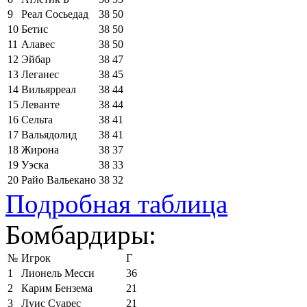
9
Реал Сосьедад
38
50
10
Бетис
38
50
11
Алавес
38
50
12
Эйбар
38
47
13
Леганес
38
45
14
Вильярреал
38
44
15
Леванте
38
44
16
Сельта
38
41
17
Вальядолид
38
41
18
Жирона
38
37
19
Уэска
38
33
20
Райо Вальекано
38
32
Подробная таблица
Бомбардиры:
№
Игрок
Г
1
Лионель Месси
36
2
Карим Бензема
21
3
Луис Суарес
21