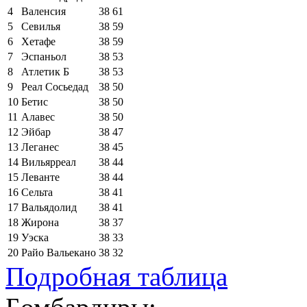
4
Валенсия
38
61
5
Севилья
38
59
6
Хетафе
38
59
7
Эспаньол
38
53
8
Атлетик Б
38
53
9
Реал Сосьедад
38
50
10
Бетис
38
50
11
Алавес
38
50
12
Эйбар
38
47
13
Леганес
38
45
14
Вильярреал
38
44
15
Леванте
38
44
16
Сельта
38
41
17
Вальядолид
38
41
18
Жирона
38
37
19
Уэска
38
33
20
Райо Вальекано
38
32
Подробная таблица