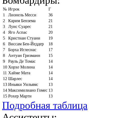
Бомбардиры:
№
Игрок
Г
1
Лионель Месси
36
2
Карим Бензема
21
3
Луис Суарес
21
4
Яго Аспас
20
5
Кристиан Стуани
19
6
Виссам Бен-Йеддер
18
7
Борха Иглесиас
17
8
Антуан Гризманн
15
9
Рауль Де Томас
14
10
Хорхе Молина
14
11
Хайме Мата
14
12
Шарлес
14
13
Иньяки Уильямс
13
14
Максимилиано Гомес
13
15
Рохер Марти
13
Подробная таблица
Ассистенты: