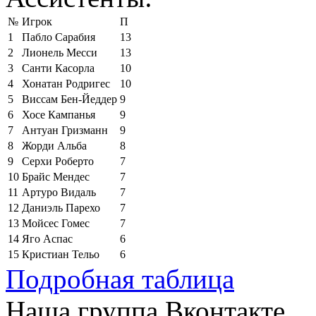
№
Игрок
П
1
Пабло Сарабия
13
2
Лионель Месси
13
3
Санти Касорла
10
4
Хонатан Родригес
10
5
Виссам Бен-Йеддер
9
6
Хосе Кампанья
9
7
Антуан Гризманн
9
8
Жорди Альба
8
9
Серхи Роберто
7
10
Брайс Мендес
7
11
Артуро Видаль
7
12
Даниэль Парехо
7
13
Мойсес Гомес
7
14
Яго Аспас
6
15
Кристиан Тельо
6
Подробная таблица
Наша группа Вконтакте