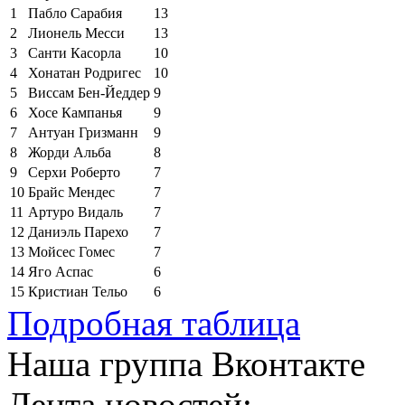
1
Пабло Сарабия
13
2
Лионель Месси
13
3
Санти Касорла
10
4
Хонатан Родригес
10
5
Виссам Бен-Йеддер
9
6
Хосе Кампанья
9
7
Антуан Гризманн
9
8
Жорди Альба
8
9
Серхи Роберто
7
10
Брайс Мендес
7
11
Артуро Видаль
7
12
Даниэль Парехо
7
13
Мойсес Гомес
7
14
Яго Аспас
6
15
Кристиан Тельо
6
Подробная таблица
Наша группа Вконтакте
Лента новостей: