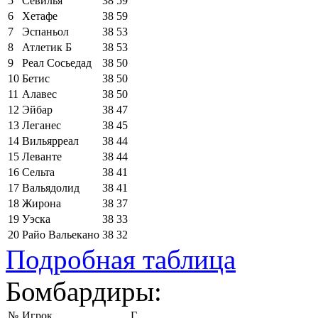
5
Севилья
38
59
6
Хетафе
38
59
7
Эспаньол
38
53
8
Атлетик Б
38
53
9
Реал Сосьедад
38
50
10
Бетис
38
50
11
Алавес
38
50
12
Эйбар
38
47
13
Леганес
38
45
14
Вильярреал
38
44
15
Леванте
38
44
16
Сельта
38
41
17
Вальядолид
38
41
18
Жирона
38
37
19
Уэска
38
33
20
Райо Вальекано
38
32
Подробная таблица
Бомбардиры:
№
Игрок
Г