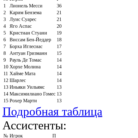
1
Лионель Месси
36
2
Карим Бензема
21
3
Луис Суарес
21
4
Яго Аспас
20
5
Кристиан Стуани
19
6
Виссам Бен-Йеддер
18
7
Борха Иглесиас
17
8
Антуан Гризманн
15
9
Рауль Де Томас
14
10
Хорхе Молина
14
11
Хайме Мата
14
12
Шарлес
14
13
Иньяки Уильямс
13
14
Максимилиано Гомес
13
15
Рохер Марти
13
Подробная таблица
Ассистенты:
№
Игрок
П