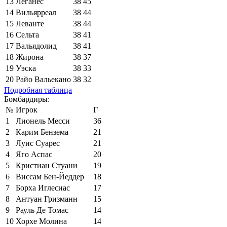
13
Леганес
38
45
14
Вильярреал
38
44
15
Леванте
38
44
16
Сельта
38
41
17
Вальядолид
38
41
18
Жирона
38
37
19
Уэска
38
33
20
Райо Вальекано
38
32
Подробная таблица
Бомбардиры:
№
Игрок
Г
1
Лионель Месси
36
2
Карим Бензема
21
3
Луис Суарес
21
4
Яго Аспас
20
5
Кристиан Стуани
19
6
Виссам Бен-Йеддер
18
7
Борха Иглесиас
17
8
Антуан Гризманн
15
9
Рауль Де Томас
14
10
Хорхе Молина
14