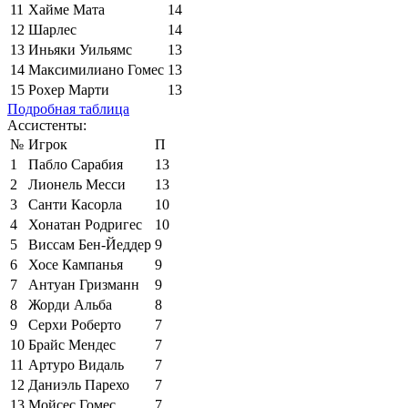
11
Хайме Мата
14
12
Шарлес
14
13
Иньяки Уильямс
13
14
Максимилиано Гомес
13
15
Рохер Марти
13
Подробная таблица
Ассистенты:
№
Игрок
П
1
Пабло Сарабия
13
2
Лионель Месси
13
3
Санти Касорла
10
4
Хонатан Родригес
10
5
Виссам Бен-Йеддер
9
6
Хосе Кампанья
9
7
Антуан Гризманн
9
8
Жорди Альба
8
9
Серхи Роберто
7
10
Брайс Мендес
7
11
Артуро Видаль
7
12
Даниэль Парехо
7
13
Мойсес Гомес
7