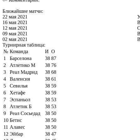
Ближайшие матчи:
22 мая 2021
У
16 мая 2021
В
12 мая 2021
С
09 мая 2021
В
02 мая 2021
В
Турнирная таблица:
№
Команда
И
О
1
Барселона
38
87
2
Атлетико М
38
76
3
Реал Мадрид
38
68
4
Валенсия
38
61
5
Севилья
38
59
6
Хетафе
38
59
7
Эспаньол
38
53
8
Атлетик Б
38
53
9
Реал Сосьедад
38
50
10
Бетис
38
50
11
Алавес
38
50
12
Эйбар
38
47