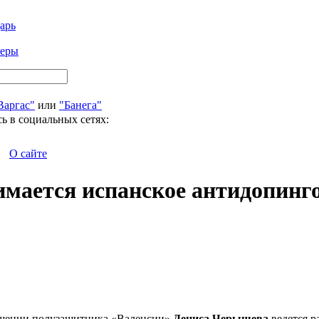
арь
феры
Варгас"
или
"Банега"
ь в социальных сетях:
О сайте
ается испанское антидопингов
ношении полузащитника «Валенсии»
Дениса Черышева
ведется р