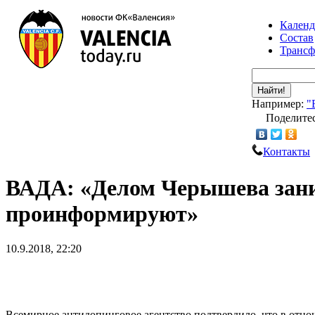
Календ
Состав
Транс
Найти!
Например:
"
Поделитес
Контакты
ВАДА: «Делом Черышева заним
проинформируют»
10.9.2018, 22:20
Всемирное антидопинговое агентство подтвердило, что в от