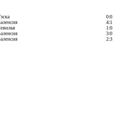
эска
0:0
аленсия
4:1
евилья
1:0
аленсия
3:0
аленсия
2:3