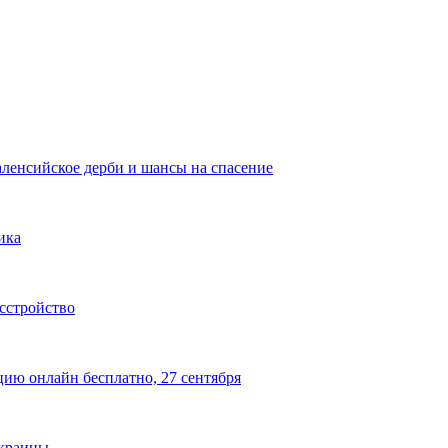
аленсийское дерби и шансы на спасение
ика
сстройство
цию онлайн бесплатно, 27 сентября
Украины