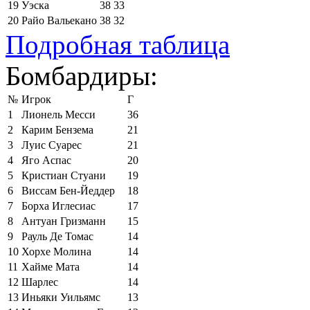
19
Уэска
38
33
20
Райо Вальекано
38
32
Подробная таблица
Бомбардиры:
№
Игрок
Г
1
Лионель Месси
36
2
Карим Бензема
21
3
Луис Суарес
21
4
Яго Аспас
20
5
Кристиан Стуани
19
6
Виссам Бен-Йеддер
18
7
Борха Иглесиас
17
8
Антуан Гризманн
15
9
Рауль Де Томас
14
10
Хорхе Молина
14
11
Хайме Мата
14
12
Шарлес
14
13
Иньяки Уильямс
13