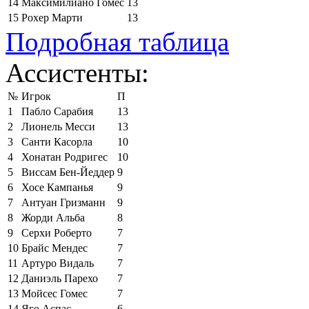
14
Максимилиано Гомес
13
15
Рохер Марти
13
Подробная таблица
Ассистенты:
№
Игрок
П
1
Пабло Сарабия
13
2
Лионель Месси
13
3
Санти Касорла
10
4
Хонатан Родригес
10
5
Виссам Бен-Йеддер
9
6
Хосе Кампанья
9
7
Антуан Гризманн
9
8
Жорди Альба
8
9
Серхи Роберто
7
10
Брайс Мендес
7
11
Артуро Видаль
7
12
Даниэль Парехо
7
13
Мойсес Гомес
7
14
Яго Аспас
6