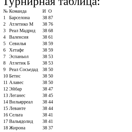
Турнирная таблица:
№
Команда
И
О
1
Барселона
38
87
2
Атлетико М
38
76
3
Реал Мадрид
38
68
4
Валенсия
38
61
5
Севилья
38
59
6
Хетафе
38
59
7
Эспаньол
38
53
8
Атлетик Б
38
53
9
Реал Сосьедад
38
50
10
Бетис
38
50
11
Алавес
38
50
12
Эйбар
38
47
13
Леганес
38
45
14
Вильярреал
38
44
15
Леванте
38
44
16
Сельта
38
41
17
Вальядолид
38
41
18
Жирона
38
37