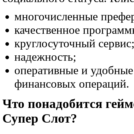
многочисленные префе
качественное программ
круглосуточный сервис
надежность;
оперативные и удобные
финансовых операций.
Что понадобится гейм
Супер Слот?