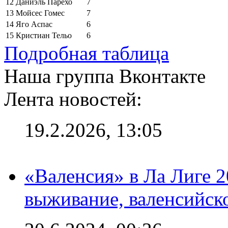
12
Даниэль Парехо
7
13
Мойсес Гомес
7
14
Яго Аспас
6
15
Кристиан Тельо
6
Подробная таблица
Наша группа Вконтакте
Лента новостей:
19.2.2026, 13:05
«Валенсия» в Ла Лиге 2
выживание, валенсийск