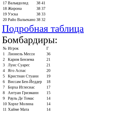
17
Вальядолид
38
41
18
Жирона
38
37
19
Уэска
38
33
20
Райо Вальекано
38
32
Подробная таблица
Бомбардиры:
№
Игрок
Г
1
Лионель Месси
36
2
Карим Бензема
21
3
Луис Суарес
21
4
Яго Аспас
20
5
Кристиан Стуани
19
6
Виссам Бен-Йеддер
18
7
Борха Иглесиас
17
8
Антуан Гризманн
15
9
Рауль Де Томас
14
10
Хорхе Молина
14
11
Хайме Мата
14