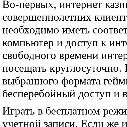
Во-первых, интернет кази
совершеннолетних клиент
необходимо иметь соотве
компьютер и доступ к инт
свободного времени инте
посещать круглосуточно. 
выбранного формата гейми
бесперебойный доступ и 
Играть в бесплатном реж
учетной записи. Если же 