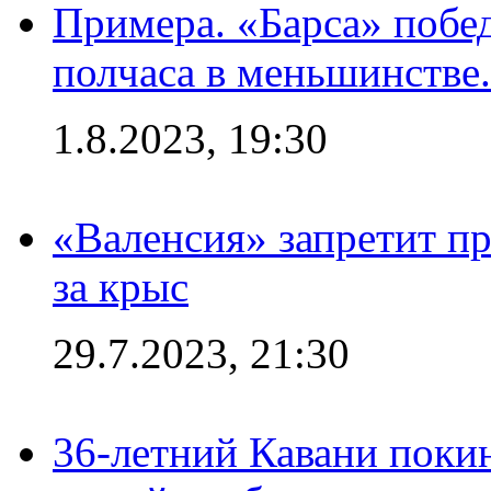
Примера. «Барса» побед
полчаса в меньшинстве.
1.8.2023, 19:30
«Валенсия» запретит пр
за крыс
29.7.2023, 21:30
36-летний Кавани поки