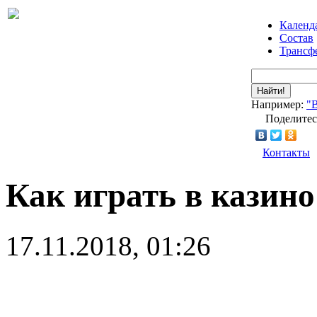
Календ
Состав
Трансф
Найти!
Например:
"
Поделитес
Контакты
Как играть в казино
17.11.2018, 01:26