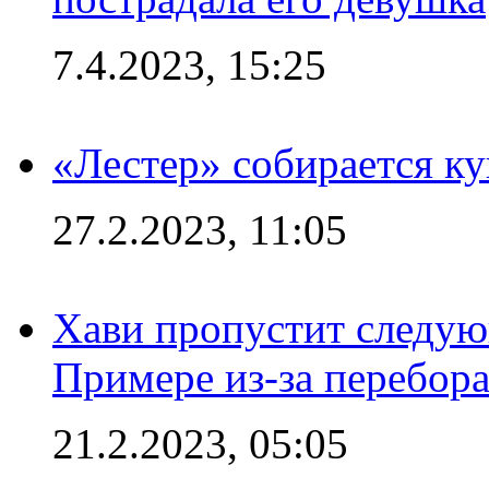
7.4.2023, 15:25
«Лестер» собирается ку
27.2.2023, 11:05
Хави пропустит следую
Примере из-за перебор
21.2.2023, 05:05