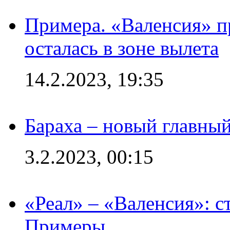
Примера. «Валенсия» пр
осталась в зоне вылета
14.2.2023, 19:35
Бараха – новый главны
3.2.2023, 00:15
«Реал» – «Валенсия»: с
Примеры