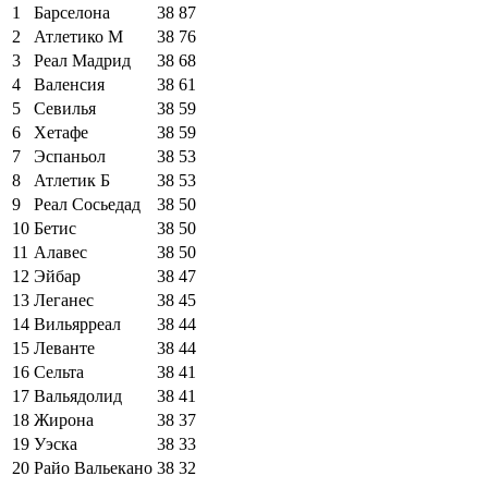
1
Барселона
38
87
2
Атлетико М
38
76
3
Реал Мадрид
38
68
4
Валенсия
38
61
5
Севилья
38
59
6
Хетафе
38
59
7
Эспаньол
38
53
8
Атлетик Б
38
53
9
Реал Сосьедад
38
50
10
Бетис
38
50
11
Алавес
38
50
12
Эйбар
38
47
13
Леганес
38
45
14
Вильярреал
38
44
15
Леванте
38
44
16
Сельта
38
41
17
Вальядолид
38
41
18
Жирона
38
37
19
Уэска
38
33
20
Райо Вальекано
38
32