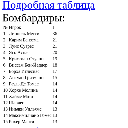
Подробная таблица
Бомбардиры:
№
Игрок
Г
1
Лионель Месси
36
2
Карим Бензема
21
3
Луис Суарес
21
4
Яго Аспас
20
5
Кристиан Стуани
19
6
Виссам Бен-Йеддер
18
7
Борха Иглесиас
17
8
Антуан Гризманн
15
9
Рауль Де Томас
14
10
Хорхе Молина
14
11
Хайме Мата
14
12
Шарлес
14
13
Иньяки Уильямс
13
14
Максимилиано Гомес
13
15
Рохер Марти
13