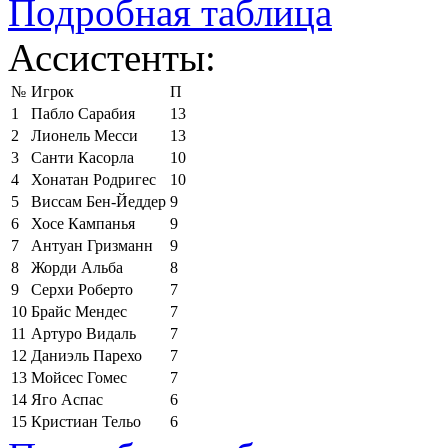
Подробная таблица
Ассистенты:
№
Игрок
П
1
Пабло Сарабия
13
2
Лионель Месси
13
3
Санти Касорла
10
4
Хонатан Родригес
10
5
Виссам Бен-Йеддер
9
6
Хосе Кампанья
9
7
Антуан Гризманн
9
8
Жорди Альба
8
9
Серхи Роберто
7
10
Брайс Мендес
7
11
Артуро Видаль
7
12
Даниэль Парехо
7
13
Мойсес Гомес
7
14
Яго Аспас
6
15
Кристиан Тельо
6