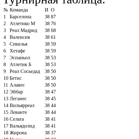
№
Команда
И
О
1
Барселона
38
87
2
Атлетико М
38
76
3
Реал Мадрид
38
68
4
Валенсия
38
61
5
Севилья
38
59
6
Хетафе
38
59
7
Эспаньол
38
53
8
Атлетик Б
38
53
9
Реал Сосьедад
38
50
10
Бетис
38
50
11
Алавес
38
50
12
Эйбар
38
47
13
Леганес
38
45
14
Вильярреал
38
44
15
Леванте
38
44
16
Сельта
38
41
17
Вальядолид
38
41
18
Жирона
38
37