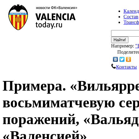
Календ
Состав
Транс
Найти!
Например:
"
Поделитес
Контакты
Примера. «Вильярр
восьмиматчевую сер
поражений, «Вальяд
«Валенсией»