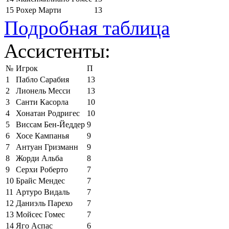
15
Рохер Марти
13
Подробная таблица
Ассистенты:
№
Игрок
П
1
Пабло Сарабия
13
2
Лионель Месси
13
3
Санти Касорла
10
4
Хонатан Родригес
10
5
Виссам Бен-Йеддер
9
6
Хосе Кампанья
9
7
Антуан Гризманн
9
8
Жорди Альба
8
9
Серхи Роберто
7
10
Брайс Мендес
7
11
Артуро Видаль
7
12
Даниэль Парехо
7
13
Мойсес Гомес
7
14
Яго Аспас
6