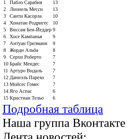
1
Пабло Сарабия
13
2
Лионель Месси
13
3
Санти Касорла
10
4
Хонатан Родригес
10
5
Виссам Бен-Йеддер
9
6
Хосе Кампанья
9
7
Антуан Гризманн
9
8
Жорди Альба
8
9
Серхи Роберто
7
10
Брайс Мендес
7
11
Артуро Видаль
7
12
Даниэль Парехо
7
13
Мойсес Гомес
7
14
Яго Аспас
6
15
Кристиан Тельо
6
Подробная таблица
Наша группа Вконтакте
Лента новостей: