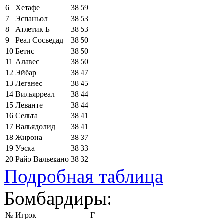
6
Хетафе
38
59
7
Эспаньол
38
53
8
Атлетик Б
38
53
9
Реал Сосьедад
38
50
10
Бетис
38
50
11
Алавес
38
50
12
Эйбар
38
47
13
Леганес
38
45
14
Вильярреал
38
44
15
Леванте
38
44
16
Сельта
38
41
17
Вальядолид
38
41
18
Жирона
38
37
19
Уэска
38
33
20
Райо Вальекано
38
32
Подробная таблица
Бомбардиры:
№
Игрок
Г