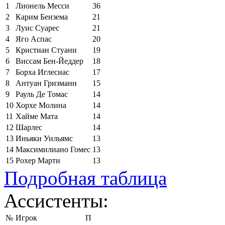
1
Лионель Месси
36
2
Карим Бензема
21
3
Луис Суарес
21
4
Яго Аспас
20
5
Кристиан Стуани
19
6
Виссам Бен-Йеддер
18
7
Борха Иглесиас
17
8
Антуан Гризманн
15
9
Рауль Де Томас
14
10
Хорхе Молина
14
11
Хайме Мата
14
12
Шарлес
14
13
Иньяки Уильямс
13
14
Максимилиано Гомес
13
15
Рохер Марти
13
Подробная таблица
Ассистенты:
№
Игрок
П