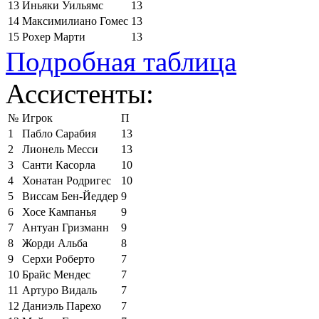
13
Иньяки Уильямс
13
14
Максимилиано Гомес
13
15
Рохер Марти
13
Подробная таблица
Ассистенты:
№
Игрок
П
1
Пабло Сарабия
13
2
Лионель Месси
13
3
Санти Касорла
10
4
Хонатан Родригес
10
5
Виссам Бен-Йеддер
9
6
Хосе Кампанья
9
7
Антуан Гризманн
9
8
Жорди Альба
8
9
Серхи Роберто
7
10
Брайс Мендес
7
11
Артуро Видаль
7
12
Даниэль Парехо
7