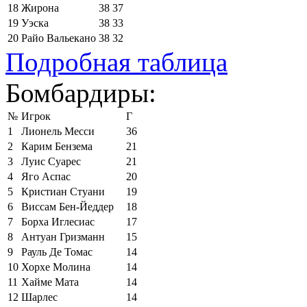
18
Жирона
38
37
19
Уэска
38
33
20
Райо Вальекано
38
32
Подробная таблица
Бомбардиры:
№
Игрок
Г
1
Лионель Месси
36
2
Карим Бензема
21
3
Луис Суарес
21
4
Яго Аспас
20
5
Кристиан Стуани
19
6
Виссам Бен-Йеддер
18
7
Борха Иглесиас
17
8
Антуан Гризманн
15
9
Рауль Де Томас
14
10
Хорхе Молина
14
11
Хайме Мата
14
12
Шарлес
14