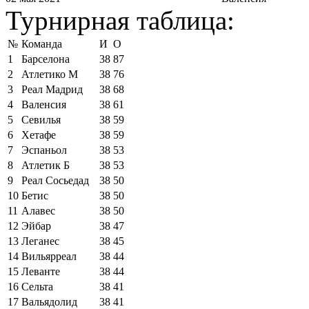
Турнирная таблица:
№
Команда
И
О
1
Барселона
38
87
2
Атлетико М
38
76
3
Реал Мадрид
38
68
4
Валенсия
38
61
5
Севилья
38
59
6
Хетафе
38
59
7
Эспаньол
38
53
8
Атлетик Б
38
53
9
Реал Сосьедад
38
50
10
Бетис
38
50
11
Алавес
38
50
12
Эйбар
38
47
13
Леганес
38
45
14
Вильярреал
38
44
15
Леванте
38
44
16
Сельта
38
41
17
Вальядолид
38
41