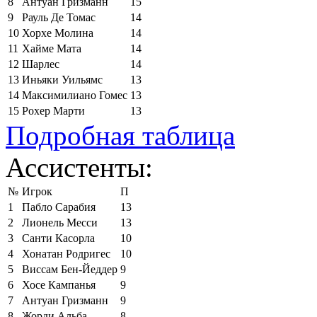
8
Антуан Гризманн
15
9
Рауль Де Томас
14
10
Хорхе Молина
14
11
Хайме Мата
14
12
Шарлес
14
13
Иньяки Уильямс
13
14
Максимилиано Гомес
13
15
Рохер Марти
13
Подробная таблица
Ассистенты:
№
Игрок
П
1
Пабло Сарабия
13
2
Лионель Месси
13
3
Санти Касорла
10
4
Хонатан Родригес
10
5
Виссам Бен-Йеддер
9
6
Хосе Кампанья
9
7
Антуан Гризманн
9
8
Жорди Альба
8