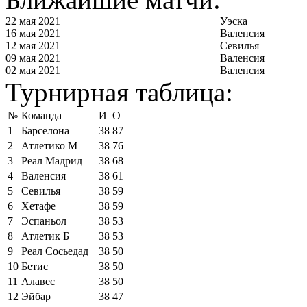
22 мая 2021
Уэска
16 мая 2021
Валенсия
12 мая 2021
Севилья
09 мая 2021
Валенсия
02 мая 2021
Валенсия
Турнирная таблица:
№
Команда
И
О
1
Барселона
38
87
2
Атлетико М
38
76
3
Реал Мадрид
38
68
4
Валенсия
38
61
5
Севилья
38
59
6
Хетафе
38
59
7
Эспаньол
38
53
8
Атлетик Б
38
53
9
Реал Сосьедад
38
50
10
Бетис
38
50
11
Алавес
38
50
12
Эйбар
38
47