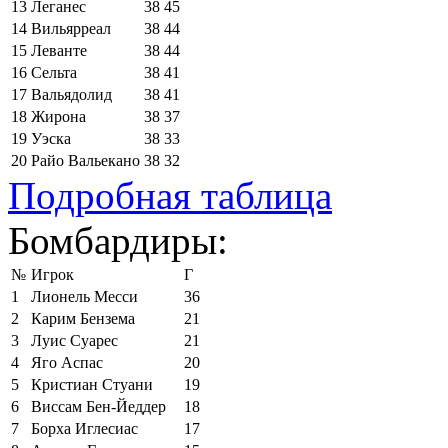
13
Леганес
38
45
14
Вильярреал
38
44
15
Леванте
38
44
16
Сельта
38
41
17
Вальядолид
38
41
18
Жирона
38
37
19
Уэска
38
33
20
Райо Вальекано
38
32
Подробная таблица
Бомбардиры:
№
Игрок
Г
1
Лионель Месси
36
2
Карим Бензема
21
3
Луис Суарес
21
4
Яго Аспас
20
5
Кристиан Стуани
19
6
Виссам Бен-Йеддер
18
7
Борха Иглесиас
17