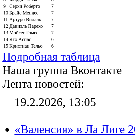
9
Серхи Роберто
7
10
Брайс Мендес
7
11
Артуро Видаль
7
12
Даниэль Парехо
7
13
Мойсес Гомес
7
14
Яго Аспас
6
15
Кристиан Тельо
6
Подробная таблица
Наша группа Вконтакте
Лента новостей:
19.2.2026, 13:05
«Валенсия» в Ла Лиге 2