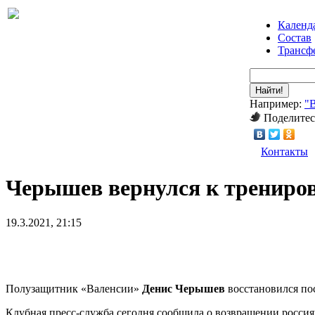
Календ
Состав
Трансф
Найти!
Например:
"
Поделитес
Контакты
Черышев вернулся к трениров
19.3.2021, 21:15
Полузащитник «Валенсии»
Денис Черышев
восстановился по
Клубная пресс-служба сегодня сообщила о возвращении россия