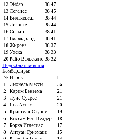
12
Эйбар
38
47
13
Леганес
38
45
14
Вильярреал
38
44
15
Леванте
38
44
16
Сельта
38
41
17
Вальядолид
38
41
18
Жирона
38
37
19
Уэска
38
33
20
Райо Вальекано
38
32
Подробная таблица
Бомбардиры:
№
Игрок
Г
1
Лионель Месси
36
2
Карим Бензема
21
3
Луис Суарес
21
4
Яго Аспас
20
5
Кристиан Стуани
19
6
Виссам Бен-Йеддер
18
7
Борха Иглесиас
17
8
Антуан Гризманн
15
9
Рауль Де Томас
14