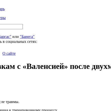
арь
еры
Варгас"
или
"Банега"
ь в социальных сетях:
О сайте
кам с «Валенсией» после двух
сле травмы.
нина к тренировочному процессу.