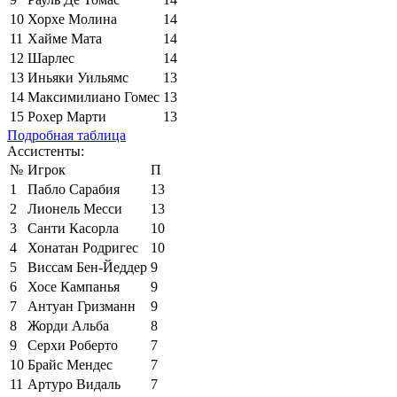
10
Хорхе Молина
14
11
Хайме Мата
14
12
Шарлес
14
13
Иньяки Уильямс
13
14
Максимилиано Гомес
13
15
Рохер Марти
13
Подробная таблица
Ассистенты:
№
Игрок
П
1
Пабло Сарабия
13
2
Лионель Месси
13
3
Санти Касорла
10
4
Хонатан Родригес
10
5
Виссам Бен-Йеддер
9
6
Хосе Кампанья
9
7
Антуан Гризманн
9
8
Жорди Альба
8
9
Серхи Роберто
7
10
Брайс Мендес
7
11
Артуро Видаль
7