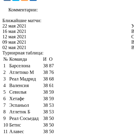
Комментарии:
Ближайшие матчи:
22 мая 2021
У
16 мая 2021
В
12 мая 2021
С
09 мая 2021
В
02 мая 2021
В
Турнирная таблица:
№
Команда
И
О
1
Барселона
38
87
2
Атлетико М
38
76
3
Реал Мадрид
38
68
4
Валенсия
38
61
5
Севилья
38
59
6
Хетафе
38
59
7
Эспаньол
38
53
8
Атлетик Б
38
53
9
Реал Сосьедад
38
50
10
Бетис
38
50
11
Алавес
38
50