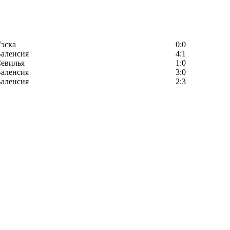
эска
0:0
аленсия
4:1
евилья
1:0
аленсия
3:0
аленсия
2:3