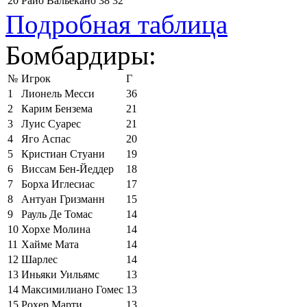
20
Райо Вальекано
38
32
Подробная таблица
Бомбардиры:
№
Игрок
Г
1
Лионель Месси
36
2
Карим Бензема
21
3
Луис Суарес
21
4
Яго Аспас
20
5
Кристиан Стуани
19
6
Виссам Бен-Йеддер
18
7
Борха Иглесиас
17
8
Антуан Гризманн
15
9
Рауль Де Томас
14
10
Хорхе Молина
14
11
Хайме Мата
14
12
Шарлес
14
13
Иньяки Уильямс
13
14
Максимилиано Гомес
13
15
Рохер Марти
13