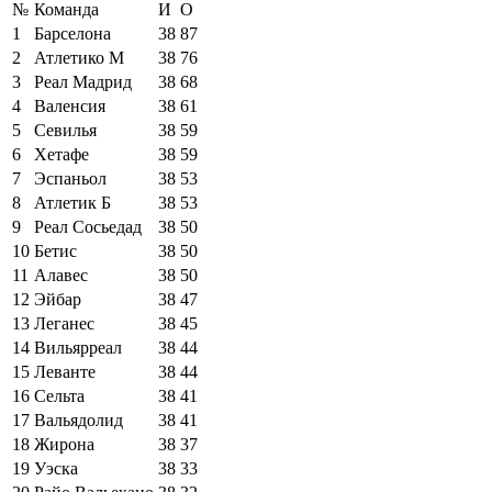
№
Команда
И
О
1
Барселона
38
87
2
Атлетико М
38
76
3
Реал Мадрид
38
68
4
Валенсия
38
61
5
Севилья
38
59
6
Хетафе
38
59
7
Эспаньол
38
53
8
Атлетик Б
38
53
9
Реал Сосьедад
38
50
10
Бетис
38
50
11
Алавес
38
50
12
Эйбар
38
47
13
Леганес
38
45
14
Вильярреал
38
44
15
Леванте
38
44
16
Сельта
38
41
17
Вальядолид
38
41
18
Жирона
38
37
19
Уэска
38
33