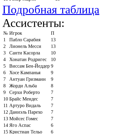
Подробная таблица
Ассистенты:
№
Игрок
П
1
Пабло Сарабия
13
2
Лионель Месси
13
3
Санти Касорла
10
4
Хонатан Родригес
10
5
Виссам Бен-Йеддер
9
6
Хосе Кампанья
9
7
Антуан Гризманн
9
8
Жорди Альба
8
9
Серхи Роберто
7
10
Брайс Мендес
7
11
Артуро Видаль
7
12
Даниэль Парехо
7
13
Мойсес Гомес
7
14
Яго Аспас
6
15
Кристиан Тельо
6