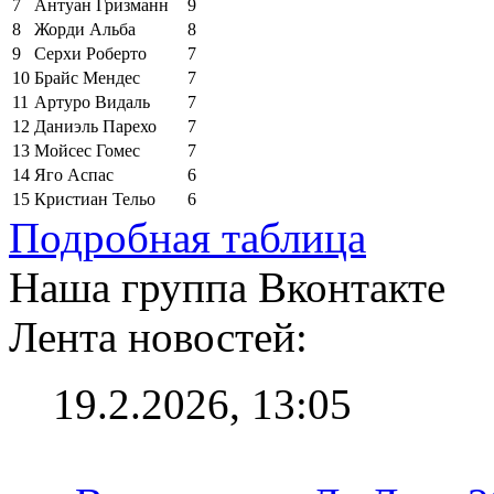
7
Антуан Гризманн
9
8
Жорди Альба
8
9
Серхи Роберто
7
10
Брайс Мендес
7
11
Артуро Видаль
7
12
Даниэль Парехо
7
13
Мойсес Гомес
7
14
Яго Аспас
6
15
Кристиан Тельо
6
Подробная таблица
Наша группа Вконтакте
Лента новостей:
19.2.2026, 13:05