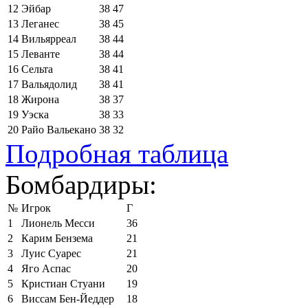
12
Эйбар
38
47
13
Леганес
38
45
14
Вильярреал
38
44
15
Леванте
38
44
16
Сельта
38
41
17
Вальядолид
38
41
18
Жирона
38
37
19
Уэска
38
33
20
Райо Вальекано
38
32
Подробная таблица
Бомбардиры:
№
Игрок
Г
1
Лионель Месси
36
2
Карим Бензема
21
3
Луис Суарес
21
4
Яго Аспас
20
5
Кристиан Стуани
19
6
Виссам Бен-Йеддер
18