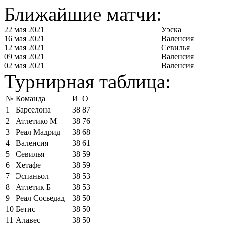
Ближайшие матчи:
22 мая 2021
Уэска
16 мая 2021
Валенсия
12 мая 2021
Севилья
09 мая 2021
Валенсия
02 мая 2021
Валенсия
Турнирная таблица:
№
Команда
И
О
1
Барселона
38
87
2
Атлетико М
38
76
3
Реал Мадрид
38
68
4
Валенсия
38
61
5
Севилья
38
59
6
Хетафе
38
59
7
Эспаньол
38
53
8
Атлетик Б
38
53
9
Реал Сосьедад
38
50
10
Бетис
38
50
11
Алавес
38
50