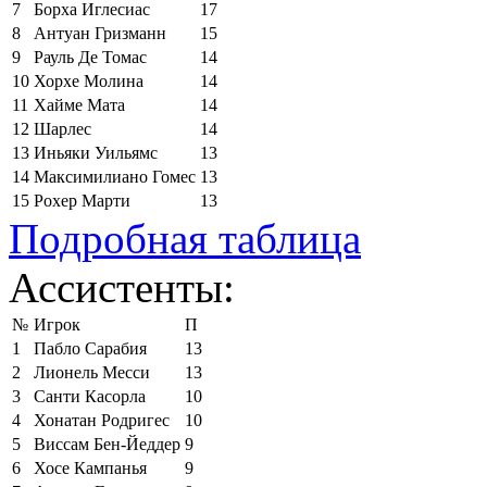
7
Борха Иглесиас
17
8
Антуан Гризманн
15
9
Рауль Де Томас
14
10
Хорхе Молина
14
11
Хайме Мата
14
12
Шарлес
14
13
Иньяки Уильямс
13
14
Максимилиано Гомес
13
15
Рохер Марти
13
Подробная таблица
Ассистенты:
№
Игрок
П
1
Пабло Сарабия
13
2
Лионель Месси
13
3
Санти Касорла
10
4
Хонатан Родригес
10
5
Виссам Бен-Йеддер
9
6
Хосе Кампанья
9